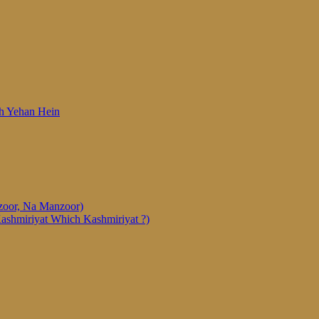
 Woh Yehan Hein
anzoor, Na Manzoor)
Kashmiriyat Which Kashmiriyat ?)