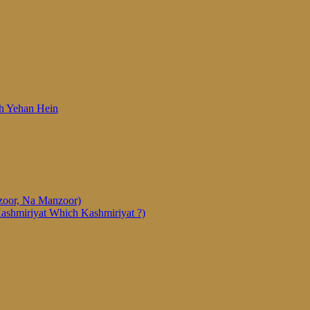
 Woh Yehan Hein
anzoor, Na Manzoor)
Kashmiriyat Which Kashmiriyat ?)