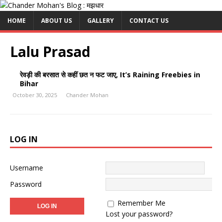
HOME
ABOUT US
GALLERY
CONTACT US
Lalu Prasad
रेवड़ी की बरसात से कहीं छत न फट जाए, It’s Raining Freebies in
Bihar
October 30, 2025
Chander Mohan
LOG IN
Username
Password
Remember Me
Lost your password?