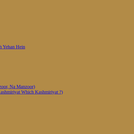
 Woh Yehan Hein
anzoor, Na Manzoor)
Kashmiriyat Which Kashmiriyat ?)