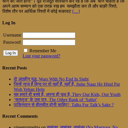
चीन की जीत होगी”। पूर्व राजदूत सावधान कर रहें हैं कि अब चीन चाहता है कि
अपने आत्म सम्मान को एक तरफ़ रख हम समझौता कर लें और बाक़ी रिश्ते,
विशेष तौर पर आर्थिक रिश्तों में कोई रूकावट
[…]
Log In
Username
Password
Remember Me
Lost your password?
Recent Posts
दो अंतहीन युद्ध, Wars With No End In Sight
जिन्हें नाज़ है हिन्द पर वो यहाँ हैं, यहाँ हैं, Jinhe Naaz He Hind Par
Woh Yehan Hein
यह हमारे ही बच्चे हैं, अपना ही यूथ है, They Our Kids, Our Youth
‘सतलुज’ के उस पार, The Other Bank of ‘Satluj’
पाकिस्तान से बीतचीत होनी चाहिए?, Talks For Talk’s Sake ?
Recent Comments
vineetypmehta
on
नामंजूर, नामंजूर, नामंजूर (Na Manzoor, Na