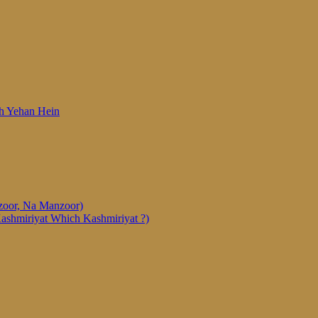
 Woh Yehan Hein
anzoor, Na Manzoor)
Kashmiriyat Which Kashmiriyat ?)