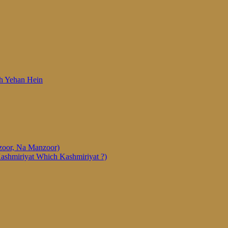
 Woh Yehan Hein
anzoor, Na Manzoor)
Kashmiriyat Which Kashmiriyat ?)