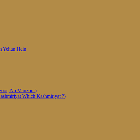
 Woh Yehan Hein
anzoor, Na Manzoor)
Kashmiriyat Which Kashmiriyat ?)