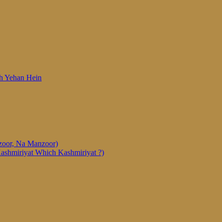
 Woh Yehan Hein
anzoor, Na Manzoor)
Kashmiriyat Which Kashmiriyat ?)