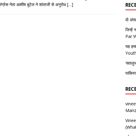
ग्रेस नेता आशीष बुटेल ने शांताजी से अनुरोध
[…]
REC
दो अं
जिन्हें
Par 
यह हमा
Yout
‘सतलु
पाकिस्
REC
vine
Manz
Vine
(What