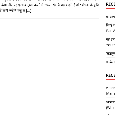
REC
ार किया और यह प्रभाव ख़त्म करने में सफल रहे कि वह बाहरी है और बंगला संस्कृति
 जो कभी ज्योति बसु के
[…]
दो अं
जिन्हें
Par 
यह हमा
Yout
‘सतलु
पाकिस्
REC
vine
Manz
Vine
(What