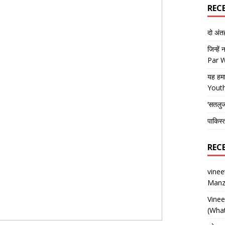
REC
दो अं
जिन्हें
Par 
यह हमा
Yout
‘सतलु
पाकिस्
REC
vine
Manz
Vine
(What