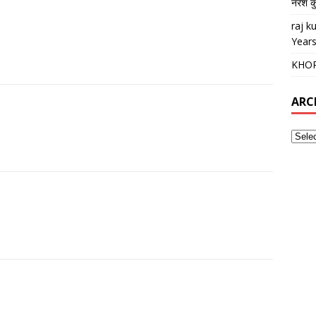
नरेश क
raj 
Years
KHO
ARC