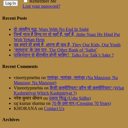
Remember Me
Lost your password?
Recent Posts
दो अंतहीन युद्ध, Wars With No End In Sight
जिन्हें नाज़ है हिन्द पर वो यहाँ हैं, यहाँ हैं, Jinhe Naaz He Hind Par
Woh Yehan Hein
यह हमारे ही बच्चे हैं, अपना ही यूथ है, They Our Kids, Our Youth
‘सतलुज’ के उस पार, The Other Bank of ‘Satluj’
पाकिस्तान से बीतचीत होनी चाहिए?, Talks For Talk’s Sake ?
Recent Comments
vineetypmehta
on
नामंजूर, नामंजूर, नामंजूर (Na Manzoor, Na
Manzoor, Na Manzoor)
Vineeetypmehta
on
कैसी कश्मीरियत? कौन सी कश्मीरियत? (What
Kashmiriyat Which Kashmiriyat ?)
नरेश कुमार धीमान
on
उड़ता सिद्धू (Udta Sidhu)
raj kumar sharma
on
70 के उस पार (Crossing 70 Years)
KHORANA
on
Contact Us
Archives