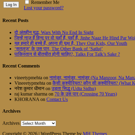
Remember Me
Lost your password?
Recent Posts
दो अंतहीन युद्ध, Wars With No End In Sight
जिन्हें नाज़ है हिन्द पर वो यहाँ हैं, यहाँ हैं, Jinhe Naaz He Hind Par
यह हमारे ही बच्चे हैं, अपना ही यूथ है, They Our Kids, Our Youth
‘सतलुज’ के उस पार, The Other Bank of ‘Satluj’
पाकिस्तान से बीतचीत होनी चाहिए?, Talks For Talk’s Sake ?
Recent Comments
vineetypmehta
on
नामंजूर, नामंजूर, नामंजूर (Na Manzoor, Na M
Vineeetypmehta
on
कैसी कश्मीरियत? कौन सी कश्मीरियत? (What 
नरेश कुमार धीमान
on
उड़ता सिद्धू (Udta Sidhu)
raj kumar sharma
on
70 के उस पार (Crossing 70 Years)
KHORANA
on
Contact Us
Archives
Archives
Copyright © 2026 | WordPress Theme by
MH Themes