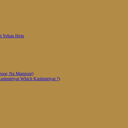
 Woh Yehan Hein
anzoor, Na Manzoor)
Kashmiriyat Which Kashmiriyat ?)