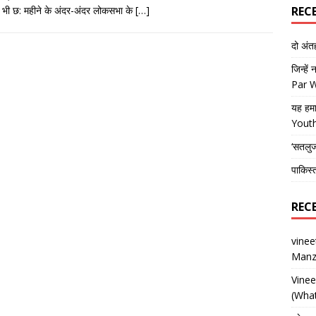
 भी छ: महीने के अंदर-अंदर लोकसभा के
[…]
REC
दो अं
जिन्हें
Par 
यह हमा
Yout
‘सतलु
पाकिस्
REC
vine
Manz
Vine
(What