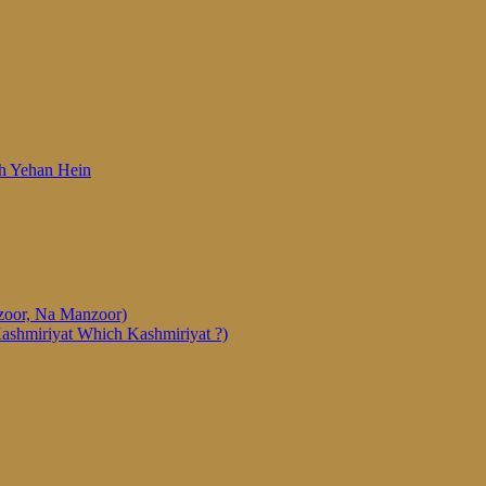
 Woh Yehan Hein
anzoor, Na Manzoor)
Kashmiriyat Which Kashmiriyat ?)