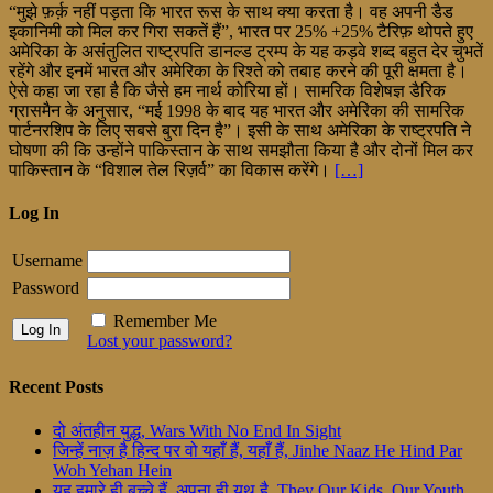
“मुझे फ़र्क़ नहीं पड़ता कि भारत रूस के साथ क्या करता है। वह अपनी डैड
इकानिमी को मिल कर गिरा सकतें हैं”, भारत पर 25% +25% टैरिफ़ थोपते हुए
अमेरिका के असंतुलित राष्ट्रपति डानल्ड ट्रम्प के यह कड़वे शब्द बहुत देर चुभतें
रहेंगे और इनमें भारत और अमेरिका के रिश्ते को तबाह करने की पूरी क्षमता है।
ऐसे कहा जा रहा है कि जैसे हम नार्थ कोरिया हों। सामरिक विशेषज्ञ डैरिक
ग्रासमैन के अनुसार, “मई 1998 के बाद यह भारत और अमेरिका की सामरिक
पार्टनरशिप के लिए सबसे बुरा दिन है”। इसी के साथ अमेरिका के राष्ट्रपति ने
घोषणा की कि उन्होंने पाकिस्तान के साथ समझौता किया है और दोनों मिल कर
पाकिस्तान के “विशाल तेल रिज़र्व” का विकास करेंगे।
[…]
Log In
Username
Password
Remember Me
Lost your password?
Recent Posts
दो अंतहीन युद्ध, Wars With No End In Sight
जिन्हें नाज़ है हिन्द पर वो यहाँ हैं, यहाँ हैं, Jinhe Naaz He Hind Par
Woh Yehan Hein
यह हमारे ही बच्चे हैं, अपना ही यूथ है, They Our Kids, Our Youth