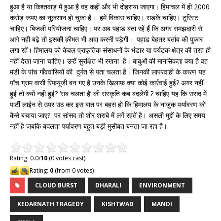
हुआ है या किश्तवाड़ में हुआ है वह कहीं और भी दोहराया जाएगा। हिमाचल में ही 2000
करोड़ रूपए का नुक़सान हो चुका है। हमें विकास चाहिए। सड़कें चाहिए। टूरिस्ट
चाहिए। बिजली परियोजना चाहिए। पर अब पहाड बता रहें हैं कि अगर समझदारी से
आगे नही बढ़े तो इसकी क़ीमत भी अदा करनी पड़ेगी। पहाड बेहतर बर्ताव की पुकार
लगा रहें। हिमालय को केवल प्राकृतिक संसाधनों के भंडार या पर्यटक क्षेत्र की तरह ही
नहीं देखा जाना चाहिए। उन्हें सुरक्षित भी रखना है। बाबुओं की मानसिकता क्या है वह
मंडी के पांच गाँववासियों की दुर्गत से पता चलता है। जिनकी लापरवाही के कारण यह
पाँच ग्राम वासी रिफयूजी बन गए हैं उनके ख़िलाफ़ क्या कोई कार्रवाई हुई? अगर नहीं
हुई तो क्यों नहीं हुई? ‘सब चलता है’ की संस्कृति कब बदलेगी ? चाहिए यह कि संसद में
पार्टी लाईन से उपर उठ कर इस बात पर बहस हो कि हिमालय के नाज़ुक पर्यावरण को
कैसे बचाया जाए? पर सांसद तो शोर शराबे में लगें रहतें है। असली मुद्दों के लिए समय
नहीं है जबकि बदलता पर्यावरण बहुत बड़ी मुसीबत बनता जा रहा है।
Rating: 0.0/
10
(0 votes cast)
Rating:
0
(from 0 votes)
CLOUD BURST
DHARALI
ENVIRONMENT
KEDARNATH TRAGEDY
KISHTWAD
MANDI