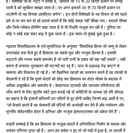
है। विशेषज्ञ जी.के. भट्ट ने लिखा है, “इमारत जो 10 से 20 डिग्री ढलान पर बनाई
जाती है को सुरक्षित समझा जाता है। पर अगर इमारतें 45 से 70 डिग्री ढलान पर
लटकेंगी तो यह विनाश आमंत्रित करेगा”। इन दोनों विशेषज्ञों के यह विचार दो वर्ष पहले
छपे थे पर बार बार हो रहे हादसे बताते हैं कि कोई सबक़ नहीं सीखा गया। बदलते मौसम
और जिसे ग्लोबल वॉरमिंग कहा जाता है से भी स्थिति नाज़ुक बन रही है। दुनिया का
कोई न कोई बड़ा शहर बाढ़ में डूबा रहता है। इस समय तो मुम्बई डूबा हुआ है।
गढ़वाल विश्वविद्यालय के प्रो.सुन्दरियाल के अनुसार “शिवालिक हिल्स जो जम्मू से लेकर
उत्तराखंड तक फैले हुए हैं हिमालय का सबसे युवा और नाजुक हिस्सा है। इसकी
चट्टानें और पत्थर सबसे कमजोर है जो भारी पानी के दबाव को सह नहीं सकते”। यही
कारण है लगातार भूस्खलन की घटनाऐं घट रह् हैं। उपर से धड़ाधड़ पेड़ काटने से
समस्या और विकराल हो गई है। जो वैज्ञानिक पहाडों का अध्ययन करते हैं वह दशकों से
चेतावनी दे रहें हैं कि दूसरे क्षेत्रों को छोड़ कर हिमालय का क्षेत्र मौसम के बदलाव में
अधिक असुरक्षित और कमजोर है। केदारनाथ त्रासदी और चारधाम परियोजना की
जाँच करने के लिए सुप्रीम कोर्ट द्वारा बनाई गई दो कमेटियों के अध्यक्ष रहे रवि चोपड़ा
का कहना है कि इंसानी बस्तियाँ उन नदियों से दूर होनी चाहिए जिनमें बाढ़ आती है पर,
“जो फ़ैसले करते हैं वह चेतावनी की घंटियों की अनदेखी कर देते हैं और पर्यावरण और
भूगर्भीय संवेदनशील क्षेत्र में अस्थिर और नाजुक इंफ़्रास्ट्रक्चर को धकेल देते है”।
कड़वी सच्चाई है कि हम हिमालय के नाज़ुक क्षेत्रों में अनियंत्रित निर्माण के घातक और
भयंकर परिणाम भुगत रहें हैं। अगर हम सचेत न हुए तो जो मंडी में हुआ है, या धराली में