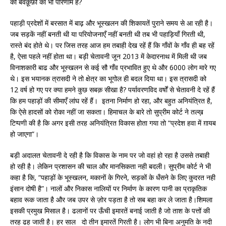
की बेवक़ूफ़ी का भी परिणाम है?
पहाड़ी प्रदेशों में बरसात में बाढ़ और भूस्खलन की शिकायतें पुराने समय से आ रही है।
जब सड़कें नहीं बनती थी या परियोजनाएँ नहीं बनती थी तब भी पहाड़ियाँ गिरती थी,
रास्ते बंद होते थे। पर जिस तरह आज हम तबाही देख रहें हैं कि गाँवों के गाँव ही बह रहें
है, ऐसा पहले नहीं होता था। बड़ी चेतावनी जून 2013 में केदारनाथ में मिली थी जब
विनाशकारी बाढ और भूस्खलन से कई सौ गाँव प्रभावित हुए थे और 6000 लोग मारे गए
थे। इस भयानक त्रासदी ने तो क्षेत्र का भूगोल ही बदल दिया था। इस त्रासदी को
12 वर्ष हो गए पर क्या हमने कुछ सबक़ सीखा है? पर्यावरणविद वर्षों से चेतावनी दे रहें हैं
कि हम पहाड़ों की सीमाएँ लांघ रहें हैं। इतना निर्माण हो रहा, और बहुत अनियंत्रित है,
कि ऐसे हादसों को रोका नहीं जा सकता। हिमाचल के बारे तो सुप्रीम कोर्ट ने तल्ख़
टिप्पणी की है कि अगर इसी तरह अनियंत्रित विकास होता गया तो “प्रदेश हवा में ग़ायब
हो जाएगा”।
बड़ी अदालत चेतावनी दे रही है कि विकास के नाम पर जो वहां हो रहा है उससे तबाही
हो रही है। लेकिन प्रशासन की चाल और मानसिकता नही बदली। सुप्रीम कोर्ट ने भी
कहा है कि, “पहाड़ों के भूस्खलन, मकानों के गिरने, सड़कों के धँसने के लिए कुदरत नही
इंसान दोषी है”। नालों और निकास नालियों पर निर्माण के कारण पानी का प्राकृतिक
बहाव रूक जाता है और जब उपर से ज़ोर पड़ता है तो सब बहा कर ले जाता है।शिमला
इसकी प्रमुख मिसाल है। ढलानों पर ऊँची इमारतें बनाई जाती है जो ताश के पत्तों की
तरह ढह जाती है। हर साल दो तीन इमारतें गिरती है। लोग भी बिना अनुमति के नदी