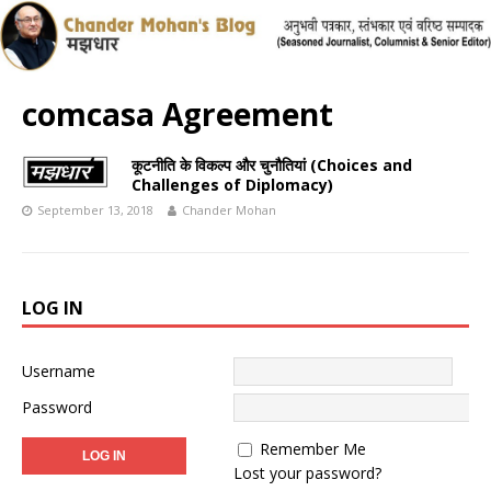
comcasa Agreement
कूटनीति के विकल्प और चुनौतियां (Choices and
Challenges of Diplomacy)
September 13, 2018
Chander Mohan
LOG IN
Username
Password
Remember Me
Lost your password?