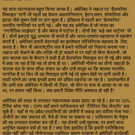
यह सारा घटनाक्रम बहुत चिन्ता जनक है। अमेरिका ने जहाज़ पर ‘हैलफॉयर
मिसाइल’ दागी जो पहले वह केवल अफ़ग़ानिस्तान, ईरान,यमन, सोमालिया और
इराक़ जैसे दुष्मन देशों पर दाग चुका है। इतिहास में पहली बार ‘हैलफॉयर’
भारतीय नागरिकों पर दागी गई। और यह वह अमेरिका है जो भारत का
‘रणनीतिक साझेदार’ है और क्वाड में पार्टनर है। दोनों देश ‘बड़े रक्षा पार्टनर’ भी
हैं। दोनों इकट्ठे युद्ध अभ्यास भी करते हैं और भारत-प्रशांत महासागर में सहयोग
करतें हैं। अमेरिका हमारी बंदरगाहों का इस्तेमाल लॉजिस्टिक मक़सद के लिए
करता है। फिर भी अंतराष्ट्रीय जल में हमारे नाविकों को निशाना बनाया गया।
जहाज़ को रोकने के और तरीक़े भी हो सकते थे पर यहाँ तो बिना चेतावनी, जो
बात चालक दल के कैप्टन ने कही है,दो हैलफॉयर मिसाइल मार दी गई और घमंड
में कहा जा रहा है कि यह तो होना ही था। अमेरिकी नौसेना का तीनो जहाज़ों के
चालक दल के साथ सीधा संचार था और उन्हें मालूम था कि चालक भारतीय
नागरिक हैं पर फिर भी वह मिसाइल दागी गई जो दुष्मन देशों पर दागी जाती है।
माफ़ी मांगने का जगह इनकी हत्या को उचित ठहराया जा रहा है। उल्लेखनीय है
कि अभी तक अमेरिका ने किसी भी टैंकर, जो चीन या रूस से आरहा या जा रहा
था, पर हमला नहीं किया। क्या हमारी विदेश नीति असफल हो रही है?
अमेरिका की तरफ़ से लगातार नकारात्मक कदम उठाए जा रहे है। हम पर 50%
टैरिफ़ थोपा गया। ट्रम्प वहाँ हमारे प्रोफेशनल को ‘टैरेरिस्ट विद लैपटॉप’ कह
चुकें हैं। यहाँ से गए अवैध प्रवासियों को ज़ंजीरों में जकड़ कर वापिस भेजा गया।
ज़ंजीरों का क्या ज़रूरत थी, वैसे ही भेजा जा सकता था। पाकिस्तान के नेतृत्व
की वह लगातार प्रशंसा कर रहें हैं। यह दोस्ती उन्हें मुबारक, पर हमारे साथ
अनुचित व्यवहार क्यों हो रहा है ? क्या ऐसा इसलिए है कि हमारी प्रतिक्रिया
सख़्त नहीं रही? पूर्व नौसेनाध्यक्ष एडमिरल अरूण प्रकाश ने अमेरिकी कार्यवाही