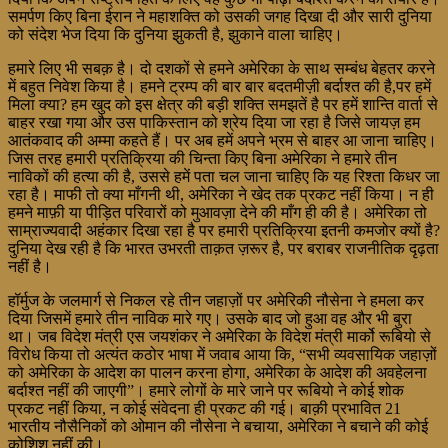
समर्पण किए बिना ईरान ने महाशक्ति को उसकी जगह दिखा दी और सारी दुनिया
को संदेश भेज दिया कि दुनिया झुकती है, झुकाने वाला चाहिए।
हमारे लिए भी सबक़ है। दो दशकों से हमने अमेरिका के साथ सम्बंध बेहतर करने
में बहुत निवेश किया है। हमने ट्रम्प की बार बार बदतमीज़ी बर्दाश्त की है,पर हमें
मिला क्या? हम खुद को इस क्षेत्र की बड़ी शक्ति समझतें है पर हमें शान्ति वार्ता से
बाहर रखा गया और उस पाकिस्तान को श्रेय दिया जा रहा है जिसे जायज़ हम
आतंकवाद की अम्मा कहते हैं। पर अब हमें अपने भ्रम से बाहर आ जाना चाहिए।
जिस तरह हमारी प्रतिक्रिया की चिन्ता किए बिना अमेरिका ने हमारे तीन
नाविकों की हत्या की है, उससे हमें पता चल जाना चाहिए कि यह रिश्ता किधर जा
रहा है। माफी तो क्या माँगनी थी, अमेरिका ने खेद तक प्रकट नहीं किया। न ही
हमने माफ़ी या पीड़ित परिवारों को मुआवज़ा देने की माँग ही की है। अमेरिका तो
साम्राज्यवादी अहंकार दिखा रहा है पर हमारी प्रतिक्रिया इतनी कमजोर क्यों है?
दुनिया देख रही है कि भारत उभरती ताक़त ज़रूर है, पर बराबर राजनीतिक दृढ़ता
नहीं है।
हॉर्मुज के जलमार्ग से निकल रहे तीन जहाज़ों पर अमेरिकी नौसेना ने हमला कर
दिया जिसमें हमारे तीन नाविक मारे गए। उसके बाद जो हुआ वह और भी बुरा
था। जब विदेश मंत्री एस जयशंकर ने अमेरिका के विदेश मंत्री मार्को रूबियो से
विरोध किया तो अत्यंत कठोर भाषा में जवाब आया कि, “सभी व्यवसायिक जहाज़ों
को अमेरिका के आदेश का पालन करना होगा, अमेरिका के आदेश की अवहेलना
बर्दाश्त नहीं की जाएगी”। हमारे लोगों के मारे जाने पर रूबियो ने कोई शोक
प्रकट नहीं किया, न कोई संवेदना ही प्रकट की गई। बाक़ी प्रभावित 21
भारतीय नौसैनिकों को ओमान की नौसेना ने बचाया, अमेरिका ने बचाने की कोई
कोशिश नहीं की।