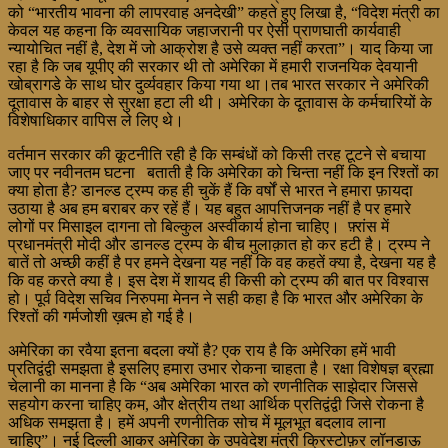
को “भारतीय भावना की लापरवाह अनदेखी” कहते हुए लिखा है, “विदेश मंत्री का
केवल यह कहना कि व्यवसायिक जहाजरानी पर ऐसी प्राणघाती कार्यवाही
न्यायोचित नहीं है, देश में जो आक्रोश है उसे व्यक्त नहीं करता”। याद किया जा
रहा है कि जब यूपीए की सरकार थी तो अमेरिका में हमारी राजनयिक देवयानी
खोब्रागडे के साथ घोर दुर्व्यवहार किया गया था।तब भारत सरकार ने अमेरिकी
दूतावास के बाहर से सुरक्षा हटा ली थी। अमेरिका के दूतावास के कर्मचारियों के
विशेषाधिकार वापिस ले लिए थे।
वर्तमान सरकार की कूटनीति रही है कि सम्बंधों को किसी तरह टूटने से बचाया
जाए पर नवीनतम घटना बताती है कि अमेरिका को चिन्ता नहीं कि इन रिश्तों का
क्या होता है? डानल्ड ट्रम्प कह ही चुकें हैं कि वर्षों से भारत ने हमारा फ़ायदा
उठाया है अब हम बराबर कर रहें हैं। यह बहुत आपत्तिजनक नहीं है पर हमारे
लोगों पर मिसाइल दागना तो बिल्कुल अस्वीकार्य होना चाहिए। फ़्रांस में
प्रधानमंत्री मोदी और डानल्ड ट्रम्प के बीच मुलाक़ात हो कर हटी है। ट्रम्प ने
बातें तो अच्छी कहीं है पर हमने देखना यह नहीं कि वह कहतें क्या है, देखना यह है
कि वह करते क्या है। इस देश में शायद ही किसी को ट्रम्प की बात पर विश्वास
हो। पूर्व विदेश सचिव निरुपमा मेनन ने सही कहा है कि भारत और अमेरिका के
रिश्तों की गर्मजोशी ख़त्म हो गई है।
अमेरिका का रवैया इतना बदला क्यों है? एक राय है कि अमेरिका हमें भावी
प्रतिद्वंद्वी समझता है इसलिए हमारा उभार रोकना चाहता है। रक्षा विशेषज्ञ ब्रह्मा
चेलानी का मानना है कि “अब अमेरिका भारत को रणनीतिक साझेदार जिससे
सहयोग करना चाहिए कम, और क्षेत्रीय तथा आर्थिक प्रतिद्वंद्वी जिसे रोकना है
अधिक समझता है। हमें अपनी रणनीतिक सोच में मूलभूत बदलाव लाना
चाहिए”। नई दिल्ली आकर अमेरिका के उपवेदेश मंत्री क्रिस्टोफ़र लॉनडाऊ