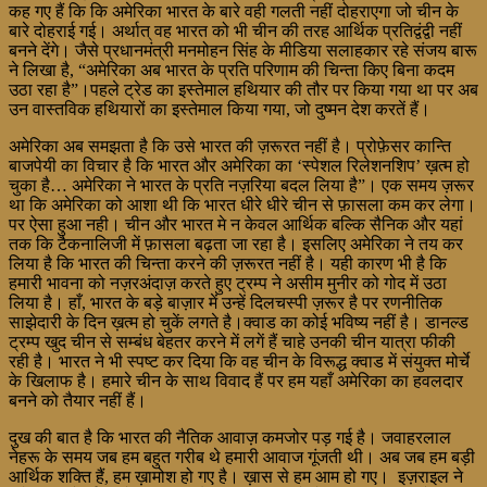
कह गए हैं कि कि अमेरिका भारत के बारे वही गलती नहीं दोहराएगा जो चीन के
बारे दोहराई गई। अर्थात् वह भारत को भी चीन की तरह आर्थिक प्रतिद्वंद्वी नहीं
बनने देंगे। जैसे प्रधानमंत्री मनमोहन सिंह के मीडिया सलाहकार रहे संजय बारू
ने लिखा है, “अमेरिका अब भारत के प्रति परिणाम की चिन्ता किए बिना कदम
उठा रहा है”।पहले ट्रेड का इस्तेमाल हथियार की तौर पर किया गया था पर अब
उन वास्तविक हथियारों का इस्तेमाल किया गया, जो दुष्मन देश करतें हैं।
अमेरिका अब समझता है कि उसे भारत की ज़रूरत नहीं है। प्रोफ़ेसर कान्ति
बाजपेयी का विचार है कि भारत और अमेरिका का ‘स्पेशल रिलेशनशिप’ ख़त्म हो
चुका है… अमेरिका ने भारत के प्रति नज़रिया बदल लिया है”। एक समय ज़रूर
था कि अमेरिका को आशा थी कि भारत धीरे धीरे चीन से फ़ासला कम कर लेगा।
पर ऐसा हुआ नही। चीन और भारत मे न केवल आर्थिक बल्कि सैनिक और यहां
तक कि टैकनालिजी में फ़ासला बढ़ता जा रहा है। इसलिए अमेरिका ने तय कर
लिया है कि भारत की चिन्ता करने की ज़रूरत नहीं है। यही कारण भी है कि
हमारी भावना को नज़रअंदाज़ करते हुए ट्रम्प ने असीम मुनीर को गोद में उठा
लिया है। हाँ, भारत के बड़े बाज़ार में उन्हें दिलचस्पी ज़रूर है पर रणनीतिक
साझेदारी के दिन ख़त्म हो चुकें लगते है।क्वाड का कोई भविष्य नहीं है। डानल्ड
ट्रम्प खुद चीन से सम्बंध बेहतर करने में लगें हैं चाहे उनकी चीन यात्रा फीकी
रही है। भारत ने भी स्पष्ट कर दिया कि वह चीन के विरूद्ध क्वाड में संयुक्त मोर्चे
के खिलाफ है। हमारे चीन के साथ विवाद हैं पर हम यहाँ अमेरिका का हवलदार
बनने को तैयार नहीं हैं।
दुख की बात है कि भारत की नैतिक आवाज़ कमजोर पड़ गई है। जवाहरलाल
नेहरू के समय जब हम बहुत गरीब थे हमारी आवाज गूंजती थी। अब जब हम बड़ी
आर्थिक शक्ति हैं, हम ख़ामोश हो गए है। ख़ास से हम आम हो गए। इज़राइल ने