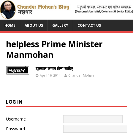
HOME
ABOUT US
GALLERY
CONTACT US
helpless Prime Minister
Manmohan
इक़बाल कायम होना चाहिए
April 16, 2014
Chander Mohan
LOG IN
Username
Password