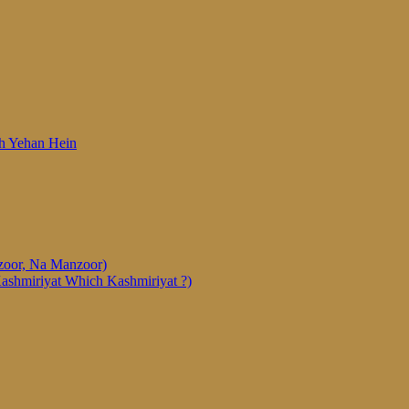
 Woh Yehan Hein
anzoor, Na Manzoor)
Kashmiriyat Which Kashmiriyat ?)