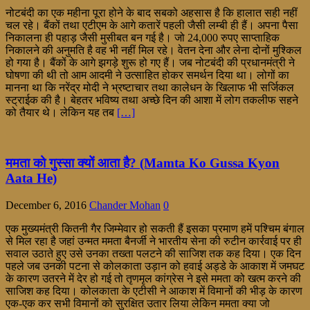
नोटबंदी का एक महीना पूरा होने के बाद सबको अहसास है कि हालात सही नहीं
चल रहे। बैंकों तथा एटीएम के आगे कतारें पहली जैसी लम्बी ही हैं। अपना पैसा
निकालना ही पहाड़ जैसी मुसीबत बन गई है। जो 24,000 रुपए साप्ताहिक
निकालने की अनुमति है वह भी नहीं मिल रहे। वेतन देना और लेना दोनों मुश्किल
हो गया है। बैंकों के आगे झगड़े शुरू हो गए हैं। जब नोटबंदी की प्रधानमंत्री ने
घोषणा की थी तो आम आदमी ने उत्साहित होकर समर्थन दिया था। लोगों का
मानना था कि नरेंद्र मोदी ने भ्रष्टाचार तथा कालेधन के खिलाफ भी सर्जिकल
स्ट्राईक की है। बेहतर भविष्य तथा अच्छे दिन की आशा में लोग तकलीफ सहने
को तैयार थे। लेकिन यह तब
[…]
ममता को गुस्सा क्यों आता है? (Mamta Ko Gussa Kyon
Aata He)
December 6, 2016
Chander Mohan
0
एक मुख्यमंत्री कितनी गैर जिम्मेवार हो सकती हैं इसका प्रमाण हमें पश्चिम बंगाल
से मिल रहा है जहां उन्मत ममता बैनर्जी ने भारतीय सेना की रुटीन कार्रवाई पर ही
सवाल उठाते हुए उसे उनका तख्ता पलटने की साजिश तक कह दिया। एक दिन
पहले जब उनकी पटना से कोलकाता उड़ान को हवाई अड्डे के आकाश में जमघट
के कारण उतरने में देर हो गई तो तृणमृल कांग्रेस ने इसे ममता को खत्म करने की
साजिश कह दिया। कोलकाता के एटीसी ने आकाश में विमानों की भीड़ के कारण
एक-एक कर सभी विमानों को सुरक्षित उतार लिया लेकिन ममता क्या जो