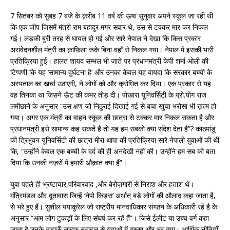
7 सितंबर को सुबह 7 बजे के क़रीब 11 वर्ष की ऊषा सुनुवार अपने स्कूल जा रही थी
कि एक जीप जिसमें मंत्री राम बहादुर मगर सवार थे, उस से टक्कर मार कर निकल
गई। लड़की बुरी तरह से घायल हो गई और सारे नेपाल ने देखा कि किस प्रकार
असंवेदनशील मंत्री का क़ाफ़िला रूके बिना वहाँ से निकल गया। नेपाल में इसकी भारी
प्रतिक्रिया हुई। हालत शायद सम्भल भी जाते पर प्रधानमंत्री केपी शर्मा ओली की
टिप्पणी कि यह ‘सामान्य दुर्घटना है’ और उनका केवल यह वायदा कि सरकार बच्ची के
अस्पताल का खर्चा उठाएगी, ने लोगों को और क्रोधित कर दिया। एक प्रकार से यह
वह तिनका था जिसने ऊँट की कमर तोड़ दी। पोखारा यूनिवर्सिटी के प्रो.योग राज
लमीछाने के अनुसार “उस क्षण जो निठुराई दिखाई गई से बचा खुचा भरोसा भी ख़त्म हो
गया। अगर एक मंत्री का वाहन स्कूल की छात्रा से टक्कर मार निकल सकता है और
प्रधानमंत्री इसे सामान्य कह सकतें हैं तो यह हम सबको क्या संदेश देता है”? काठमांडू
की त्रिभुवन यूनिवर्सिटी की छात्रा मीरा थापा की प्रतिक्रिया सारे नेपाली युवाओं की थी
कि, “उन्होंने केवल एक बच्ची के दर्द की ही अनदेखी नहीं की। उन्होंने हम सब को बता
दिया कि उनकी नज़रों में हमारी औक़ात क्या हैं”।
युवा पहले ही भ्रष्टाचार,परिवारवाद ,और बेरोज़गारी से निराश और हताश थे।
मंत्रिमंडल और दूतावास जिन्हें ‘नेपो किड्स’ अर्थात् बड़े लोगों की औलाद कहा जाता है,
से भरे हुए हैं। सुशील पयाकुरेल जो राष्ट्रीय मानवाधिकार संगठन के अधिकारी रहें है के
अनुसार “आम लोग टुकड़ों के लिए संघर्ष कर रहें हैं”। जिसे ईलीट या उच्च वर्ग कहा
जाता है उनके उड़ाऊँ लाइफ़ स्टाइल से युवाओं में ग़ुस्सा और भर गया। आर्थिक नीतियाँ