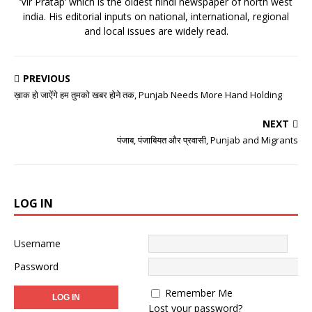
‘Vir Pratap’ which is the oldest hindi newspaper of north west
india. His editorial inputs on national, international, regional
and local issues are widely read.
PREVIOUS
ख़ाक हो जाऐंगे हम तुमको खबर होने तक, Punjab Needs More Hand Holding
NEXT
पंजाब, पंजाबियत और प्रवासी, Punjab and Migrants
LOG IN
Username
Password
Remember Me
Lost your password?