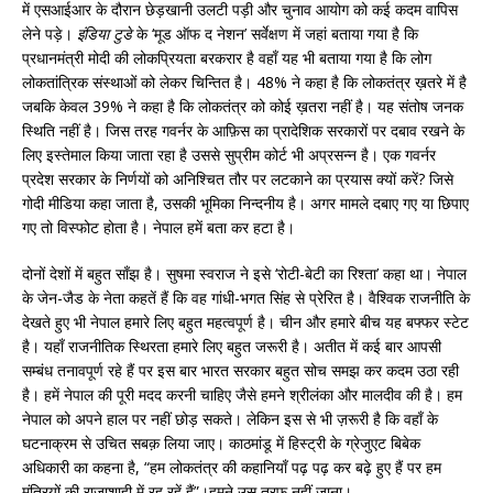
में एसआईआर के दौरान छेड़खानी उलटी पड़ी और चुनाव आयोग को कई कदम वापिस
लेने पड़े।
इंडिया टुडे
के ‘मूड ऑफ द नेशन’ सर्वेक्षण में जहां बताया गया है कि
प्रधानमंत्री मोदी की लोकप्रियता बरकरार है वहाँ यह भी बताया गया है कि लोग
लोकतांत्रिक संस्थाओं को लेकर चिन्तित है। 48% ने कहा है कि लोकतंत्र ख़तरे में है
जबकि केवल 39% ने कहा है कि लोकतंत्र को कोई ख़तरा नहीं है। यह संतोष जनक
स्थिति नहीं है। जिस तरह गवर्नर के आफ़िस का प्रादेशिक सरकारों पर दबाव रखने के
लिए इस्तेमाल किया जाता रहा है उससे सुप्रीम कोर्ट भी अप्रसन्न है। एक गवर्नर
प्रदेश सरकार के निर्णयों को अनिश्चित तौर पर लटकाने का प्रयास क्यों करें? जिसे
गोदी मीडिया कहा जाता है, उसकी भूमिका निन्दनीय है। अगर मामले दबाए गए या छिपाए
गए तो विस्फोट होता है। नेपाल हमें बता कर हटा है।
दोनों देशों में बहुत साँझ है। सुषमा स्वराज ने इसे ‘रोटी-बेटी का रिश्ता’ कहा था। नेपाल
के जेन-जैड के नेता कहतें हैं कि वह गांधी-भगत सिंह से प्रेरित है। वैश्विक राजनीति के
देखते हुए भी नेपाल हमारे लिए बहुत महत्वपूर्ण है। चीन और हमारे बीच यह बफ्फर स्टेट
है। यहाँ राजनीतिक स्थिरता हमारे लिए बहुत जरूरी है। अतीत में कई बार आपसी
सम्बंध तनावपूर्ण रहे हैं पर इस बार भारत सरकार बहुत सोच समझ कर कदम उठा रही
है। हमें नेपाल की पूरी मदद करनी चाहिए जैसे हमने श्रीलंका और मालदीव की है। हम
नेपाल को अपने हाल पर नहीं छोड़ सकते। लेकिन इस से भी ज़रूरी है कि वहाँ के
घटनाक्रम से उचित सबक़ लिया जाए। काठमांडू में हिस्ट्री के ग्रेजुएट बिबेक
अधिकारी का कहना है, “हम लोकतंत्र की कहानियाँ पढ़ पढ़ कर बढ़े हुए हैं पर हम
मंत्रियों की राजाशाही में रह रहें हैं”।हमने उस तरफ़ नहीं जाना।