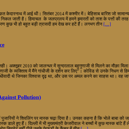
त केदारनाथ में आई थी। सितंबर 2014 में कश्मीर में। बेहिसाब बारिश जो सामान्य स
िकल जाती है। हिमाचल के जलप्रलय में हमने इमारतों को ताश के पत्तों की तरह बह
कारण कुछ भी हो बहुत बड़ी त्रासदी हम देख कर हटें हैं। लगभग तीन
[…]
ce
द नही। अक्तूबर 2010 को जालन्धर में सुन्दरलाल बहुगुणाजी से मिलने का मौक़ा मि
 के व्यक्तित्व में मैंने गांधीजी के दर्शन कर लिए”। कोविड से उनके निधन से हि
 गांधीवादी थे जिनका विश्वास दृढ़ था, और उस पर अमल करने का साहस था। वह जा
Against Pollution)
ें पुजारियों ने शिवलिंग पर मास्क चढ़ा दिया है। उनका कहना है कि भोले बाबा को जहर
ास्क डाले हुए हैं। दिल्ली में भी मुख्यमंत्री केजरीवाल ने बच्चों में कुछ मास्क बांट
लोग सिगरेट नहीं पीते उनके फेफड़ों के कैंसर में तीन
[…]