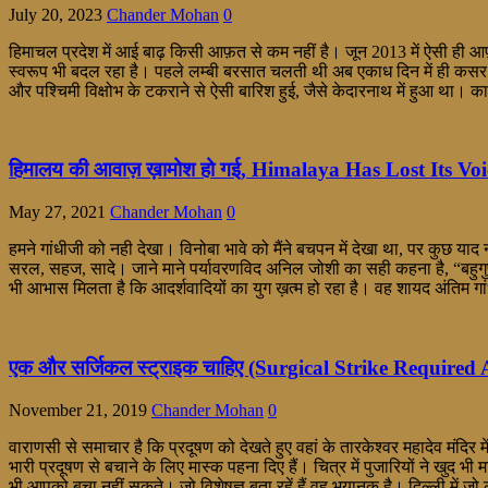
July 20, 2023
Chander Mohan
0
हिमाचल प्रदेश में आई बाढ़ किसी आफ़त से कम नहीं है। जून 2013 में ऐसी ही आफ़
स्वरूप भी बदल रहा है। पहले लम्बी बरसात चलती थी अब एकाध दिन में ही कसर न
और पश्चिमी विक्षोभ के टकराने से ऐसी बारिश हुई, जैसे केदारनाथ में हुआ था। 
हिमालय की आवाज़ ख़ामोश हो गई, Himalaya Has Lost Its Voi
May 27, 2021
Chander Mohan
0
हमने गांधीजी को नही देखा। विनोबा भावे को मैंने बचपन में देखा था, पर कुछ या
सरल, सहज, सादे। जाने माने पर्यावरणविद अनिल जोशी का सही कहना है, “बहुगुणाजी
भी आभास मिलता है कि आदर्शवादियों का युग ख़त्म हो रहा है। वह शायद अंतिम
एक और सर्जिकल स्ट्राइक चाहिए (Surgical Strike Required 
November 21, 2019
Chander Mohan
0
वाराणसी से समाचार है कि प्रदूषण को देखते हुए वहां के तारकेश्वर महादेव मंदिर म
भारी प्रदूषण से बचाने के लिए मास्क पहना दिए हैं। चित्र में पुजारियों ने खुद भी म
भी आपको बचा नहीं सकते। जो विशेषज्ञ बता रहें हैं वह भयानक है। दिल्ली में जो 