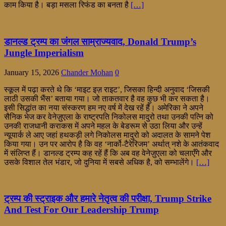
काम किया है। बड़ा मसला रिफंड का बनता है
[…]
डानल्ड ट्रम्प का जंगल साम्राज्यवाद, Donald Trump’s
Jungle Imperialism
January 15, 2026
Chander Mohan
0
स्कूल में पढ़ा करते थे कि ‘माइट इज़ राइट’, जिसका हिन्दी अनुवाद ‘जिसकी
लाठी उसकी भैंस’ बताया गया। जो ताकतवार है वह कुछ भी कर सकता है।
इसी सिद्धांत का नया संस्करण हम नए वर्ष में देख रहें हैं। अमेरिका ने अपने
सैनिक भेज कर वेनेज़ुएला के राष्ट्रपति निकोलस मादुरो तथा उनकी पत्नि को
उनकी राजधानी कराकस में अपने महल के बेडरूम से उठा लिया और उन्हें
न्यूयार्क ले आए जहां हथकड़ी लगे निकोलस मादुरो को अदालत के सामने पेश
किया गया। उन पर आरोप है कि वह ‘नार्को-टैरेरिजम’ अर्थात् नशे के आतंकवाद
में संलिप्त हैं। डानल्ड ट्रम्प कह रहें हैं कि अब वह वेनेज़ुएला को चलाएँगे और
उसके विशाल तेल भंडार, जो दुनिया में सबसे अधिक है, को सम्भालेंगे।
[…]
ट्रम्प की स्ट्राइक और हमारे नेतृत्व की परीक्षा, Trump Strike
And Test For Our Leadership Trump