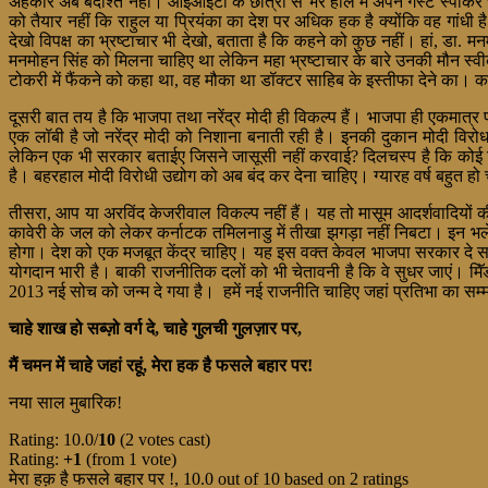
अहंकार अब बर्दाश्त नहीं। आईआईटी के छात्रों से भरे हाल में अपने गैस्ट स्
को तैयार नहीं कि राहुल या प्रियंका का देश पर अधिक हक है क्योंकि वह गांध
देखो विपक्ष का भ्रष्टाचार भी देखो, बताता है कि कहने को कुछ नहीं। हां, डा. म
मनमोहन सिंह को मिलना चाहिए था लेकिन महा भ्रष्टाचार के बारे उनकी मौन स्वी
टोकरी में फैंकने को कहा था, वह मौका था डॉक्टर साहिब के इस्तीफा देने का। कह द
दूसरी बात तय है कि भाजपा तथा नरेंद्र मोदी ही विकल्प हैं। भाजपा ही एकमात्र 
एक लॉबी है जो नरेंद्र मोदी को निशाना बनाती रही है। इनकी दुकान मोदी विरोध 
लेकिन एक भी सरकार बताईए जिसने जासूसी नहीं करवाई? दिलचस्प है कि कोई शि
है। बहरहाल मोदी विरोधी उद्योग को अब बंद कर देना चाहिए। ग्यारह वर्ष बहुत हो
तीसरा, आप या अरविंद केजरीवाल विकल्प नहीं हैं। यह तो मासूम आदर्शवादियों क
कावेरी के जल को लेकर कर्नाटक तमिलनाडु में तीखा झगड़ा नहीं निबटा। इन भले
होगा। देश को एक मजबूत केंद्र चाहिए। यह इस वक्त केवल भाजपा सरकार दे स
योगदान भारी है। बाकी राजनीतिक दलों को भी चेतावनी है कि वे सुधर जाएं। मि
2013 नई सोच को जन्म दे गया है। हमें नई राजनीति चाहिए जहां प्रतिभा का सम्
चाहे शाख हो सब्ज़ो वर्ग दे, चाहे गुलची गुलज़ार पर,
मैं चमन में चाहे जहां रहूं, मेरा हक है फसले बहार पर!
नया साल मुबारिक!
Rating: 10.0/
10
(2 votes cast)
Rating:
+1
(from 1 vote)
मेरा हक़ है फसले बहार पर !
,
10.0
out of
10
based on
2
ratings