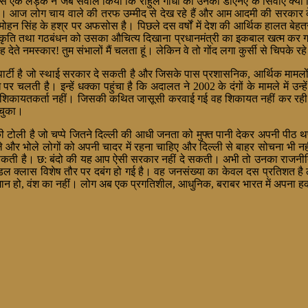
पीकर से एक लड़के ने जब सवाल किया कि राहुल गांधी की उनकी डीएनए के सिवाए क्
ी है। आज लोग चाय वाले की तरफ उम्मीद से देख रहे हैं और आम आदमी की सरकार क
नमोहन सिंह के हश्र पर अफसोस है। पिछले दस वर्षों में देश की आर्थिक हालत बेहतर 
कृति तथा गठबंधन को उसका औचित्य दिखाना प्रधानमंत्री का इकबाल खत्म कर गए हैं
ेते नमस्कार! तुम संभालों मैं चलता हूं। लेकिन वे तो गोंद लगा कुर्सी से चिपके रह
पार्टी है जो स्थाई सरकार दे सकती है और जिसके पास प्रशासनिक, आर्थिक मामलों या 
पर चलती है। इन्हें धक्का पहुंचा है कि अदालत ने 2002 के दंगों के मामले में उन
कायतकर्ता नहीं। जिसकी कथित जासूसी करवाई गई वह शिकायत नहीं कर रही पर मुद
 चुका।
ी टोली है जो चप्पे जितने दिल्ली की आधी जनता को मुफ्त पानी देकर अपनी पीठ थपथ
 और भोले लोगों को अपनी चादर में रहना चाहिए और दिल्ली से बाहर सोचना भी नही
कती है। छ: बंदो की यह आप ऐसी सरकार नहीं दे सकती। अभी तो उनका राजनीतिक य
ॅडल क्लास विशेष तौर पर दबंग हो गई है। वह जनसंख्या का केवल दस प्रतिशत है 
मान हो, वंश का नहीं। लोग अब एक प्रगतिशील, आधुनिक, बराबर भारत में अपना हक म