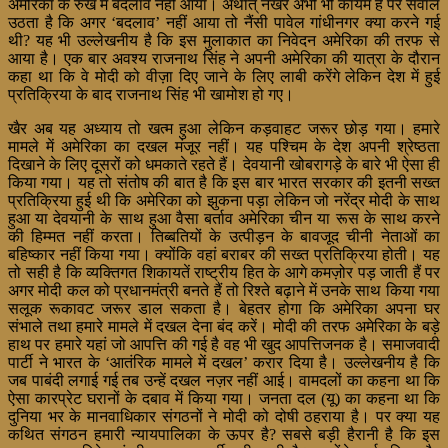
अमेरिका के रुख में बदलाव नहीं आया। अर्थात् नखरे अभी भी कायम हैं पर सवाल
उठता है कि अगर ‘बदलाव’ नहीं
आया तो नैंसी पावेल गांधीनगर क्या करने गई
थी? यह भी उल्लेखनीय है कि इस मुलाकात का निवेदन अमेरिका की तरफ से
आया है। एक बार अवश्य राजनाथ सिंह ने अपनी अमेरिका की यात्रा के दौरान
कहा था कि वे मोदी को वीज़ा दिए जाने के लिए लाबी करेंगे लेकिन देश में हुई
प्रतिक्रिया के बाद राजनाथ सिंह भी खामोश हो गए।
खैर अब यह अध्याय तो खत्म हुआ लेकिन कड़वाहट जरूर छोड़ गया। हमारे
मामले में अमेरिका का दखल मंजूर नहीं। यह पश्चिम के देश अपनी श्रेष्ठता
दिखाने के लिए दूसरों को धमकाते रहते हैं। देवयानी खोबरागड़े के बारे भी ऐसा ही
किया गया। यह तो संतोष की बात है कि इस बार भारत सरकार की इतनी सख्त
प्रतिक्रिया हुई थी कि अमेरिका को झुकना पड़ा लेकिन जो नरेंद्र मोदी के साथ
हुआ या देवयानी के साथ हुआ वैसा बर्ताव अमेरिका चीन या रूस के साथ करने
की हिम्मत नहीं करता। तिब्बतियों के उत्पीड़न के बावजूद चीनी नेताओं का
बहिष्कार नहीं किया गया। क्योंकि वहां बराबर की सख्त प्रतिक्रिया होती। यह
तो सही है कि व्यक्तिगत शिकायतें राष्ट्रीय हित के आगे कमज़ोर पड़ जाती हैं पर
अगर मोदी कल को प्रधानमंत्री बनते हैं तो रिश्ते बढ़ाने में उनके साथ किया गया
सलूक रूकावट जरूर डाल सकता है। बेहतर होगा कि अमेरिका अपना घर
संभाले तथा हमारे मामले में दखल देना बंद करें। मोदी की तरफ अमेरिका के बड़े
हाथ पर हमारे यहां जो आपत्ति की गई है वह भी खुद आपत्तिजनक है। समाजवादी
पार्टी ने भारत के ‘आतंरिक मामले में दखल’ करार दिया है। उल्लेखनीय है कि
जब पाबंदी लगाई गई तब उन्हें दखल नज़र नहीं आई। वामदलों का कहना था कि
ऐसा कारप्रेट घरानों के दबाव में किया गया। जनता दल (यू) का कहना था कि
दुनिया भर के मानवाधिकार संगठनों ने मोदी को दोषी ठहराया है। पर क्या यह
कथित संगठन हमारी न्यायपालिका के ऊपर है? सबसे बड़ी हैरानी है कि इस