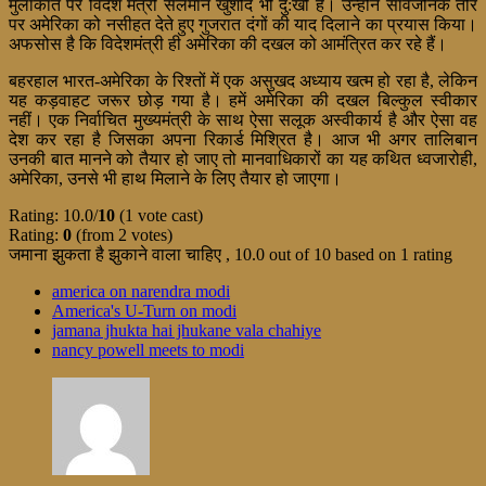
मुलाकात पर विदेश मंत्री सलमान खुर्शीद भी दु:खी है। उन्होंने सार्वजनिक तौर
पर अमेरिका को नसीहत देते हुए गुजरात दंगों की याद दिलाने का प्रयास किया।
अफसोस है कि विदेशमंत्री ही अमेरिका की दखल को आमंत्रित कर रहे हैं।
बहरहाल भारत-अमेरिका के रिश्तों में एक असुखद अध्याय खत्म हो रहा है, लेकिन
यह कड़वाहट जरूर छोड़ गया है। हमें अमेरिका की दखल बिल्कुल स्वीकार
नहीं। एक निर्वाचित मुख्यमंत्री के साथ ऐसा सलूक अस्वीकार्य है और ऐसा वह
देश कर रहा है जिसका अपना रिकार्ड मिश्रित है। आज भी अगर तालिबान
उनकी बात मानने को तैयार हो जाए तो मानवाधिकारों का यह कथित ध्वजारोही,
अमेरिका, उनसे भी हाथ मिलाने के लिए तैयार हो जाएगा।
Rating: 10.0/
10
(1 vote cast)
Rating:
0
(from 2 votes)
जमाना झुकता है झुकाने वाला चाहिए
,
10.0
out of
10
based on
1
rating
america on narendra modi
America's U-Turn on modi
jamana jhukta hai jhukane vala chahiye
nancy powell meets to modi