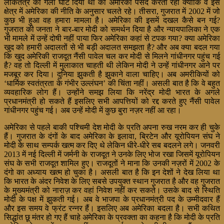
लोकतंत्र का गला घोट दिया था को अमेरिका पसंद करता रहा क्योंकि वे इस
क्षेत्र में अमेरिका की नीति के अनुसार चलते रहे। तीसरा, गुजरात में 2002 में जो
कुछ भी हुआ वह हमारा मामला है। अमेरिका की इसमें दखल कैसे बन गई?
गुजरात की जनता ने बार-बार मोदी को समर्थन दिया है और न्यायपालिका ने एक
भी मामले में उन्हें दोषी नहीं पाया फिर अमेरिका कहां से टपक गया? क्या अमेरिका
खुद को हमारी अदालतों से भी बड़ी अदालत समझता है? और अब क्या बदल गया
कि खुद अमेरिकी राजदूत नैंसी पावेल चल कर मोदी से मिलने गांधीनगर पहुंच गई
है? वह तो दिल्ली में मुलाकात चाहती थी लेकिन मोदी ने उन्हें गांधीनगर आने पर
मजबूर कर दिया। दुनिया झुकती है झुकाने वाला चाहिए। अब अमरीकियों को
‘धार्मिक स्वतंत्रता के गंभीर उल्लंघन’ की चिंता नहीं। असली बात है कि वे बहुत
व्यवहारिक लोग हैं। उन्होंने समझ लिया कि नरेंद्र मोदी भारत के अगले
प्रधानमंत्री हो सकते हैं इसलिए सभी आपत्तियों को रद्द करते हुए नैंसी पावेल
गांधीनगर पहुंच गई। अब उन्हें मोदी में कुछ बुरा नज़र नहीं आ रहा।
अमेरिका से पहले बाकी पश्चिमी देश मोदी के प्रति अपना रुख नरम कर ही चुके
हैं। गुजरात के दंगों के बाद अमेरिका के इलावा, ब्रिटेन और यूरोपियन संघ ने
मोदी के साथ सम्पर्क खत्म कर दिए थे लेकिन धीरे-धीरे सब बदलने लगे। जनवरी
2013 में नई दिल्ली में जर्मनी के राजदूत ने उनके लिए भोज रखा जिसमें यूरोपियन
संघ के सभी राजदूत शामिल हुए। राजदूतों ने माना कि उनकी नज़रों में 2002 के
दंगो का अध्याय खत्म हो चुका है। असली बात है कि इन देशों ने देख लिया था
कि भारत के अंदर निवेश के लिए सबसे उपयुक्त स्थान गुजरात है और वह गुजरात
के मुख्यमंत्री को नाराज़ कर वहां निवेश नहीं कर सकते। उसके बाद से स्थिति
मोदी के पक्ष में झुकती गई। अब वे भाजपा के प्रधानमंत्री पद के उम्मीदवार हैं
और इस समय वे फ्रंट रन्नर हैं। इसलिए अब अमेरिका बदला है। सभी कथित
सिद्धांत छू मंतर हो गए हैं चाहे अमेरिका के प्रवक्ता का कहना है कि मोदी के प्रति