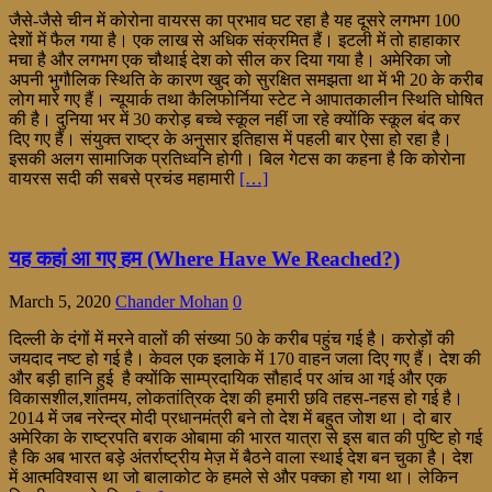
जैसे-जैसे चीन में कोरोना वायरस का प्रभाव घट रहा है यह दूसरे लगभग 100
देशों में फैल गया है। एक लाख से अधिक संक्रमित हैं। इटली में तो हाहाकार
मचा है और लगभग एक चौथाई देश को सील कर दिया गया है। अमेरिका जो
अपनी भुगौलिक स्थिति के कारण खुद को सुरक्षित समझता था में भी 20 के करीब
लोग मारे गए हैं। न्यूयार्क तथा कैलिफोर्निया स्टेट ने आपातकालीन स्थिति घोषित
की है। दुनिया भर में 30 करोड़ बच्चे स्कूल नहीं जा रहे क्योंकि स्कूल बंद कर
दिए गए हैं। संयुक्त राष्ट्र के अनुसार इतिहास में पहली बार ऐसा हो रहा है।
इसकी अलग सामाजिक प्रतिध्वनि होगी। बिल गेटस का कहना है कि कोरोना
वायरस सदी की सबसे प्रचंड महामारी
[…]
यह कहां आ गए हम (Where Have We Reached?)
March 5, 2020
Chander Mohan
0
दिल्ली के दंगों में मरने वालों की संख्या 50 के करीब पहुंच गई है। करोड़ों की
जयदाद नष्ट हो गई है। केवल एक इलाके में 170 वाहन जला दिए गए हैं। देश की
और बड़ी हानि हुई है क्योंकि साम्प्रदायिक सौहार्द पर आंच आ गई और एक
विकासशील,शांतमय, लोकतांत्रिक देश की हमारी छवि तहस-नहस हो गई है।
2014 में जब नरेन्द्र मोदी प्रधानमंत्री बने तो देश में बहुत जोश था। दो बार
अमेरिका के राष्ट्रपति बराक ओबामा की भारत यात्रा से इस बात की पुष्टि हो गई
है कि अब भारत बड़े अंतर्राष्ट्रीय मेज़ में बैठने वाला स्थाई देश बन चुका है। देश
में आत्मविश्वास था जो बालाकोट के हमले से और पक्का हो गया था। लेकिन