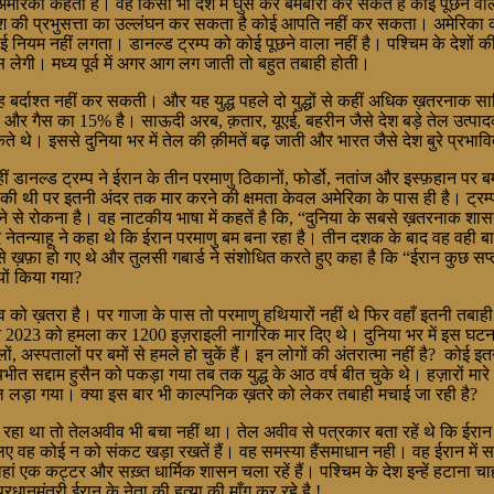
अमेरिका कहता है। वह किसी भी देश में घुस कर बमबारी कर सकतें हैं कोई पूछने व
 देश की प्रभुसत्ता का उल्लंघन कर सकता है कोई आपति नहीं कर सकता। अमेरिका
 कोई नियम नहीं लगता। डानल्ड ट्रम्प को कोई पूछने वाला नहीं है। पश्चिम के देशों क
ँस लेगी। मध्य पूर्व में अगर आग लग जाती तो बहुत तबाही होती।
युद्ध वह बर्दाश्त नहीं कर सकती। और यह युद्ध पहले दो युद्धों से कहीं अधिक ख़तरना
 10% और गैस का 15% है। साऊदी अरब, क़तार, यूएई, बहरीन जैसे देश बड़े तेल उत्प
 थे। इससे दुनिया भर में तेल की क़ीमतें बढ़ जाती और भारत जैसे देश बुरे प्रभाव
हीं डानल्ड ट्रम्प ने ईरान के तीन परमाणु ठिकानों, फोर्डो, नतांज और इस्फ़हान पर 
ी थी पर इतनी अंदर तक मार करने की क्षमता केवल अमेरिका के पास ही है। ट्रम्प 
ाने से रोकना है। वह नाटकीय भाषा में कहतें है कि, “दुनिया के सबसे ख़तरनाक 
 नेतन्याहू ने कहा थे कि ईरान परमाणु बम बना रहा है। तीन दशक के बाद वह वही बात 
 ख़फ़ा हो गए थे और तुलसी गबार्ड ने संशोधित करते हुए कहा है कि “ईरान कुछ सप्त
यों किया गया?
्व को ख़तरा है। पर गाजा के पास तो परमाणु हथियारों नहीं थे फिर वहाँ इतनी तबाही क
ूबर 2023 को हमला कर 1200 इज़राइली नागरिक मार दिए थे। दुनिया भर में इस घटन
ूलों, अस्पतालों पर बमों से हमले हो चुकें हैं। इन लोगों की अंतरात्मा नहीं है? को
भीत सद्दाम हुसैन को पकड़ा गया तब तक युद्ध के आठ वर्ष बीत चुके थे। हज़ारों मारे
ज़ूल लड़ा गया। क्या इस बार भी काल्पनिक ख़तरे को लेकर तबाही मचाई जा रही है?
बाह हो रहा था तो तेलअवीव भी बचा नहीं था। तेल अवीव से पत्रकार बता रहें थे कि
े के लिए वह कोई न को संकट खड़ा रखतें हैं। वह समस्या हैंसमाधान नही। वह ईरान में 
 कट्टर और सख़्त धार्मिक शासन चला रहें हैं। पश्चिम के देश इन्हें हटाना चाहते
धानमंत्री ईरान के नेता की हत्या की माँग कर रहे है !