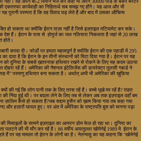
ाला नहीं। वह अपने बी-2 विमान भेज कर कहीं भी अपने 30000 पौंड के बंकर बस्टर
 की एकतरफा कार्यवाही का निहितार्थ सब समझ गए होंगे। यह आज और भी
ी यह पुरानी परम्परा है कि वह विवाद घड़ लेते हैं और बाद में उसका औचित्य
क साबित हो सकता था क्योंकि ईरान ग़ाज़ा नहीं है जिसे इज़राइल मटियामेट कर सके।
ादक देश हैं। ईरान के पास से होमुर्ज का जल गलियारा निकलता है जहां से 20 लाख
ित होते।
बमबारी करवा दी। फोर्डो पर हमला महत्वपूर्ण है क्योंकि ईरान की एक पहाडी में 295
का दावा है कि ईरान के इन तीनों संस्थानों को मिटा दिया गया है। ईरान पर यह
शासन को दुनिया के सबसे ख़तरनाक हथियार रखने से रोकने के लिए यह कदम उठाया
दोहरा रहें हैं। अमेरिका की नैशनल इंटेलिजेंस की डायरेक्टर तुलसी गबार्ड ने
ाह में” परमाणु हथियार बना सकता है। अर्थात् अभी भी अमेरिका की ख़ुफ़िया
्यों की गई कि लोग पानी तक के लिए तरस रहें हैं। बच्चे भूखे मर रहें है? राहत
ा की निंदा हुई थी। पर बदला लेने के लिए तब से लेकर अब तक इज़राइल वहाँ बम
ई इतना ज़ालिम कैसे हो सकता है?जब सद्दाम हुसैन को ख़त्म किया गया तब कहा गया
 गए और हज़ारों घायल हुए। पर अंत में अमेरिका के राष्ट्रपति बुश को मानना पड़ा
 ईरान की मिसाइलों के सामने इज़राइल का आयरन डोम फेल हो रहा था। दुनिया का
सता पलटने की भी माँग कर रहें है। 86 वर्षीय अयातुल्ला खोमेनेई 1989 मे ईरान के
 हैं पर यह मामला तो ईरान के लोगों का है। नेतन्याहू का यह कहना कि ‘खोमेनेई