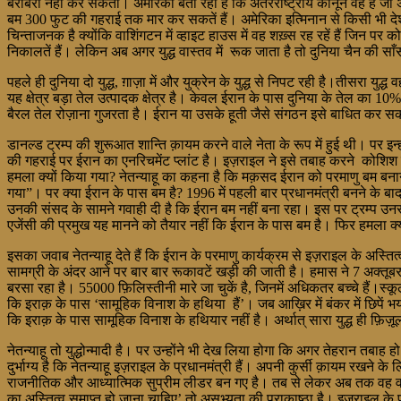
बराबरी नहीं कर सकता। अमेरिका बता रहा है कि अंतरराष्ट्रीय कानून वह है जो 
बम 300 फुट की गहराई तक मार कर सकतें हैं। अमेरिका इत्मिनान से किसी भी
चिन्ताजनक है क्योंकि वाशिंगटन में व्हाइट हाउस में वह शख़्स रह रहें हैं जिन पर
निकालतें हैं। लेकिन अब अगर युद्ध वास्तव में रूक जाता है तो दुनिया चैन की सा
पहले ही दुनिया दो युद्ध, ग़ाज़ा में और युक्रेन के युद्ध से निपट रही है।तीसरा 
यह क्षेत्र बड़ा तेल उत्पादक क्षेत्र है। केवल ईरान के पास दुनिया के तेल का
बैरल तेल रोज़ाना गुजरता है। ईरान या उसके हूती जैसे संगठन इसे बाधित कर सकते
डानल्ड ट्रम्प की शुरूआत शान्ति क़ायम करने वाले नेता के रूप में हुई थी। पर इन्
की गहराई पर ईरान का एनरिचमेंट प्लांट है। इज़राइल ने इसे तबाह करने कोशिश क
हमला क्यों किया गया? नेतन्याहू का कहना है कि मक़सद ईरान को परमाणु बम बन
गया”। पर क्या ईरान के पास बम है? 1996 में पहली बार प्रधानमंत्री बनने के बाद
उनकी संसद के सामने गवाही दी है कि ईरान बम नहीं बना रहा। इस पर ट्रम्प उनसे
एजेंसी की प्रमुख यह मानने को तैयार नहीं कि ईरान के पास बम है। फिर हमला क्
इसका जवाब नेतन्याहू देते हैं कि ईरान के परमाणु कार्यक्रम से इज़राइल के अस्तित
सामग्री के अंदर आने पर बार बार रूकावटें खड़ी की जाती है। हमास ने 7 अक्त
बरसा रहा है। 55000 फ़िलिस्तीनी मारे जा चुकें है, जिनमें अधिकतर बच्चे हैं।स्क
कि इराक़ के पास ‘सामूहिक विनाश के हथिया हैं’। जब आख़िर में बंकर में छिपें भय
कि इराक़ के पास सामूहिक विनाश के हथियार नहीं है। अर्थात् सारा युद्ध ही फ़ि
नेतन्याहू तो युद्धोन्मादी है। पर उन्होंने भी देख लिया होगा कि अगर तेहरान त
दुर्भाग्य है कि नेतन्याहू इज़राइल के प्रधानमंत्री हैं। अपनी कुर्सी क़ायम रखन
राजनीतिक और आध्यात्मिक सुप्रीम लीडर बन गए है। तब से लेकर अब तक वह वहां एक
का अस्तित्व समाप्त हो जाना चाहिए’ तो असभ्यता की पराकाष्ठा है। इज़राइल के प्र