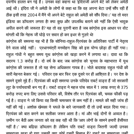
दयनीय हालत बन गई है। उनका वहां कहना था ‘इंदिराजी अपने बेटे को लेकर अमेठी
आई थी। इंदिरा जी ने अमेठी के लोगों से कहा था कि वह अपना बेटा उन्हें सौंप रही हैं
ठीक इसी तरह 2004 में मैंने भी अपने बेटे राहुल को अमेठी को सौंप दिया।’ यह तो मदर
इंडिया का डॉयलाग लगता है! क्या कुछ और उपलब्धि बताने को नहीं कि ऐसी भावुक
अपील करने की जरूरत है? यह तो वह पुरानी बात है जब कांग्रेस इस आधार पर वोट
मांगती थी कि नेहरू जी घोड़े पर सवार हो कर इधर से गुज़रे थे!
कांग्रेस की समस्या यह भी है कि सोनिया-राहुल-प्रियंका के अतिरिक्त पार्टी में नेतृत्व
देने वाला कोई नहीं। प्रधानमंत्री मनमोहन सिंह को इस योग्य छोड़ा ही नहीं गया।
राहुल गांधी ने बहुत समय यूथ कांग्रेस को खड़ा करने में लगाया था। दावा था कि
सदस्य 1.3 करोड़ हैं। दो वर्ष के बाद जब कांग्रेस को चुनाव के महाभारत में यूथ
कांग्रेस की जरूरत है तो यह सेना अधिकतर गायब है। भोले बादशाह राहुल गांधी की
सारी मेहनत बेकार गई। परिवार एक बार फिर एक दूसरे पर ही आश्रित है। पर देश के
सामने दूसरे मुद्दे हैं। प्रियंका की बड़ी समस्या उनके पतिदेव राबर्ट वाड्रा हैं जो सरकारी
लूट के पर्यायवाची बन गए हैं। राबर्ट वाड्रा ने महज पांच साल में 1 लाख रुपए से 375
करोड़ रुपए बना लिए उससे परिवार की, विशेष तौर पर प्रियंका की, चमक फीकी पड़
गई है। वाड्रा ने जो किया वह किसी चमत्कार से कम नहीं है। मामले की सही जांच ही
नहीं की गई। अशोक खेमका ने घपले के बारे जानकारी दी तो उन्हें बदल दिया गया।
प्रियंका को बात करने का सलीका जरूर आता है। मां और भाई दोनों से अव्वल है।
ज़मीन पर बैठी आम जनता को वह कह रही थी कि ‘आप लोगों के सामने हमारी हैसीयत
नहीं है।’ क्या बढिय़ा डॉयलाग है! लेकिन पति राबर्ट वाड्रा जितनी जल्दी उनका
साम्राज्य खड़ा हो गया उसकी क्या कोई दूसरी मिसाल है? राबर्ट का साम्राज्य उन्हीं