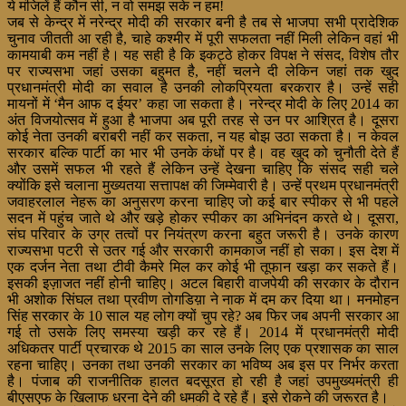
ये मंजिलें हैं कौन सी, न वो समझ सके न हम!
जब से केन्द्र में नरेन्द्र मोदी की सरकार बनी है तब से भाजपा सभी प्रादेशिक
चुनाव जीतती आ रही है, चाहे कश्मीर में पूरी सफलता नहीं मिली लेकिन वहां भी
कामयाबी कम नहीं है। यह सही है कि इकट्ठे होकर विपक्ष ने संसद, विशेष तौर
पर राज्यसभा जहां उसका बहुमत है, नहीं चलने दी लेकिन जहां तक खुद
प्रधानमंत्री मोदी का सवाल है उनकी लोकप्रियता बरकरार है। उन्हें सही
मायनों में ‘मैन आफ द ईयर’ कहा जा सकता है। नरेन्द्र मोदी के लिए 2014 का
अंत विजयोत्सव में हुआ है भाजपा अब पूरी तरह से उन पर आश्रित है। दूसरा
कोई नेता उनकी बराबरी नहीं कर सकता, न यह बोझ उठा सकता है। न केवल
सरकार बल्कि पार्टी का भार भी उनके कंधों पर है। वह खुद को चुनौती देते हैं
और उसमें सफल भी रहते हैं लेकिन उन्हें देखना चाहिए कि संसद सही चले
क्योंकि इसे चलाना मुख्यतया सत्तापक्ष की जिम्मेवारी है। उन्हें प्रथम प्रधानमंत्री
जवाहरलाल नेहरू का अनुसरण करना चाहिए जो कई बार स्पीकर से भी पहले
सदन में पहुंच जाते थे और खड़े होकर स्पीकर का अभिनंदन करते थे। दूसरा,
संघ परिवार के उग्र तत्वों पर नियंत्रण करना बहुत जरूरी है। उनके कारण
राज्यसभा पटरी से उतर गई और सरकारी कामकाज नहीं हो सका। इस देश में
एक दर्जन नेता तथा टीवी कैमरे मिल कर कोई भी तूफान खड़ा कर सकते हैं।
इसकी इज़ाजत नहीं होनी चाहिए। अटल बिहारी वाजपेयी की सरकार के दौरान
भी अशोक सिंघल तथा प्रवीण तोगडिय़ा ने नाक में दम कर दिया था। मनमोहन
सिंह सरकार के 10 साल यह लोग क्यों चुप रहे? अब फिर जब अपनी सरकार आ
गई तो उसके लिए समस्या खड़ी कर रहे हैं। 2014 में प्रधानमंत्री मोदी
अधिकतर पार्टी प्रचारक थे 2015 का साल उनके लिए एक प्रशासक का साल
रहना चाहिए। उनका तथा उनकी सरकार का भविष्य अब इस पर निर्भर करता
है। पंजाब की राजनीतिक हालत बदसूरत हो रही है जहां उपमुख्यमंत्री ही
बीएसएफ के खिलाफ धरना देने की धमकी दे रहे हैं। इसे रोकने की जरूरत है।