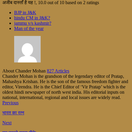
अजीब दास्ताँ है यह !
,
10.0
out of
10
based on
2
ratings
BJP in J&K
hindu CM in J&K?
jammu v/s kashmir?
Man of the year
About Chander Mohan
827 Articles
Chander Mohan is the grandson of the legendary editor of Pratap,
Mahashya Krishan. He is the son of the famous freedom fighter and
editor, Virendra. He is the Chief Editor of ‘Vir Pratap’ which is the
oldest hindi newspaper of north west india. His editorial inputs on
national, international, regional and local issues are widely read.
Previous
भारत का रत्न
Next