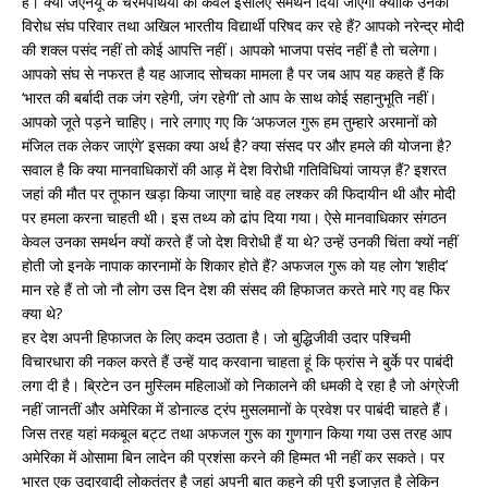
है। क्या जेएनयू के चरमपंथियों को केवल इसलिए समर्थन दिया जाएगा क्योंकि उनका
विरोध संघ परिवार तथा अखिल भारतीय विद्यार्थी परिषद कर रहे हैं? आपको नरेन्द्र मोदी
की शक्ल पसंद नहीं तो कोई आपत्ति नहीं। आपको भाजपा पसंद नहीं है तो चलेगा।
आपको संघ से नफरत है यह आजाद सोचका मामला है पर जब आप यह कहते हैं कि
‘भारत की बर्बादी तक जंग रहेगी, जंग रहेगी’ तो आप के साथ कोई सहानुभूति नहीं।
आपको जूते पड़ने चाहिए। नारे लगाए गए कि ‘अफजल गुरू हम तुम्हारे अरमानों को
मंजिल तक लेकर जाएंगे’ इसका क्या अर्थ है? क्या संसद पर और हमले की योजना है?
सवाल है कि क्या मानवाधिकारों की आड़ में देश विरोधी गतिविधियां जायज़ हैं? इशरत
जहां की मौत पर तूफान खड़ा किया जाएगा चाहे वह लश्कर की फिदायीन थी और मोदी
पर हमला करना चाहती थी। इस तथ्य को ढांप दिया गया। ऐसे मानवाधिकार संगठन
केवल उनका समर्थन क्यों करते हैं जो देश विरोधी हैं या थे? उन्हें उनकी चिंता क्यों नहीं
होती जो इनके नापाक कारनामों के शिकार होते हैं? अफजल गुरू को यह लोग ‘शहीद’
मान रहे हैं तो जो नौ लोग उस दिन देश की संसद की हिफाजत करते मारे गए वह फिर
क्या थे?
हर देश अपनी हिफाजत के लिए कदम उठाता है। जो बुद्धिजीवी उदार पश्चिमी
विचारधारा की नकल करते हैं उन्हें याद करवाना चाहता हूं कि फ्रांस ने बुर्के पर पाबंदी
लगा दी है। ब्रिटेन उन मुस्लिम महिलाओं को निकालने की धमकी दे रहा है जो अंग्रेजी
नहीं जानतीं और अमेरिका में डोनाल्ड ट्रंप मुसलमानों के प्रवेश पर पाबंदी चाहते हैं।
जिस तरह यहां मकबूल बट्ट तथा अफजल गुरू का गुणगान किया गया उस तरह आप
अमेरिका में ओसामा बिन लादेन की प्रशंसा करने की हिम्मत भी नहीं कर सकते। पर
भारत एक उदारवादी लोकतंत्र है जहां अपनी बात कहने की पूरी इजाज़त है लेकिन