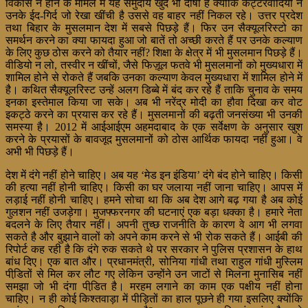
विकास न होने के मामले में यह समुदाय खुद भी दोषी है क्योंकि कट्टरवादियों ने
उनके ईद-गिर्द जो रेखा खींची है उससे वह बाहर नहीं निकल रहे। उत्तर प्रदेश
तथा बिहार के मुसलमान देश में सबसे पिछड़े हैं। फिर उन सैक्यूलरिस्टो का
समर्थन करने का क्या फायदा हुआ जो बातें तो अच्छी करते हैं पर उनके कल्याण
के लिए कुछ ठोस करने को तैयार नहीं? शिक्षा के क्षेत्र में भी मुसलमान पिछड़े हैं।
वीडियो न लो, तस्वीर न खींचों, जैसे फिज़ूल फतवे भी मुसलमानों को मुख्यधारा में
शामिल होने से रोकते हैं जबकि उनका कल्याण केवल मुख्यधारा में शामिल होने में
है। कथित सैक्यूलरिस्ट उन्हें अलग डिब्बे में बंद कर रहे हैं ताकि चुनाव के समय
इनका इस्तेमाल किया जा सके। अब भी नरेंद्र मोदी का हौवा दिखा कर वोट
इकट्ठे करने का प्रयास कर रहे हैं। मुसलमानों की बढ़ती जनसंख्या भी उनकी
समस्या है। 2012 में आईआईएम अहमदाबाद के एक सर्वेक्षण के अनुसार खुश
करने के प्रयासों के बावजूद मुसलमानों को ठोस आर्थिक फायदा नहीं हुआ। वे
अभी भी पिछड़े हैं।
देश में दंगे नहीं होने चाहिए। अब यह ‘मेड इन इंडिया’ दंगे बंद होने चाहिए। किसी
की हत्या नहीं होनी चाहिए। किसी का घर जलाया नहीं जाना चाहिए। आपस में
लड़ाई नहीं होनी चाहिए। हमने सोचा था कि अब देश आगे बढ़ गया है अब कोई
गुलशन नहीं उजड़ेगा। मुजफ्फरनगर की घटनाएं एक बड़ा धक्का है। हमारे नेता
बदलने के लिए तैयार नहीं। अपनी तुच्छ राजनीति के कारण वे आग भी लगवा
सकते है और बुझाने वालों को अपने काम करने से भी रोक सकते हैं। आईबी की
रिपोर्ट कह रही है कि दंगे रुक सकते थे पर सरकार ने पुलिस प्रशासन के हाथ
बांध दिए। एक बात और। प्रधानमंत्री, सोनिया गांधी तथा राहुल गांधी मुस्लिम
पीडि़तों से मिल कर लौट गए लेकिन उन्होंने उन जाटों से मिलना मुनासिब नहीं
समझा जो भी दंगा पीडि़त है। मरहम लगाने का काम एक पक्षीय नहीं होना
चाहिए। न ही कोई किश्तवाड़ा में पीड़ितों का हाल पूछने ही गया इसलिए क्योंकि