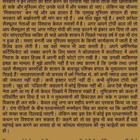
सरकार ने इन लपटों को शांत करने का प्रयास नहीं किया ताकि वहां ध्रुवीकरण
हो सके और मुस्लिम वोट उनके पाले में और पक्का हो जाए। लेकिन यह योजना
‘मिसफायर’ कर गई और अब हालत है कि प्रमुख मुस्लिम संगठन ही सपा
सरकार की बर्खास्तगी की मांग कर रहे हैं। अब पोल खुल गई है। हमारे कथित
सैक्यूलर नेताओं का विश्वास केवल तमाशों में है। अगर आपने टोपी डाल ली तो
आप सैक्यूलर हो गए अगर नरेंद्र मोदी की तरह डालने से इंकार कर दिया तो आप
घोर सांप्रदायिक व्यक्ति हो चाहे आपके शासन में पिछले ग्यारह वर्ष में एक भी दंगा
न हुआ हो। ममता बनर्जी जब मुस्लिम समुदाय के किसी कार्यक्रम में जाती है तो
हिज़ब डाल लेती है। वह वहां नमाज भी अदा करती है। अपने धर्मनिरपेक्ष
सर्टिफिकेट को पक्का करने के लिए ममता ने कोलकाता में कालीघाट में अपने
निवास के बाहर हिज़ब में अपनी बड़ी फोटो टांग रखी है। यह उनकी व्यक्तिगत
इच्छा का मामला है मुझे आपत्ति नहीं है पर क्या कारण है कि उनके तथा उनसे
पहले सैक्यूलर कामरेडों के शासन के बावजूद पश्चिम बंगाल के मुसलमान सबसे
पिछड़े हैं? जवाहरलालजी जो वास्तव में धर्म निरपेक्ष थे, को कभी नमाज़ अदा करने
की जरूरत नहीं पड़ी। कभी इफ्तार पार्टी नहीं दी। कभी मुस्लिम टोपी नहीं
डाली। खुद को ‘पंडितजी’ कहलाने में कोई हिचक नहीं थी। आज ऐसे सैक्यूलर
नेता आगे आ गए हैं जो केवल दिखावे में विश्वास रखते हैं। तुष्टिकरण को कला में
परिवर्तित कर दिया है पर वे न मुसलमानों की हिफाज़त कर सके न उनका सही
विकास ही कर सके। केवल लहू लगा कर शहीद बनने का प्रयास किया जा रहा
है। दंगा पीडि़तों के बीच प्रधानमंत्री मनमोहन सिंह का कहना था कि आरोपियों
को सख्त सज़ा दिलवाई जाएगी। लेकिन क्या इस देश में कोई इस प्रधानमंत्री के
कथन पर विश्वास कर सकता है? कहने को तो वह कुछ भी कह सकते हैं चाहे
महंगाई कम करने का वायदा हो या कोयला मंत्रालय की गुम फाईलों का मामला
हो।