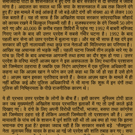
समाजवादी पार्टी के शासनकाल में हुए दंगों के बारे सरकार से दो सप्ताह में जवाब
मांगा है। अदालत का सवाल था कि सपा के शासनकाल में अब तक कितने दंगे
हुए हैं? इस मामले में कई आंकड़े हैं जो बड़े-छोटे दंगों की संख्या 40 से लेकर 100
तक बताते हैं। यह तो साफ है कि अखिलेश यादव सरकार सांप्रदायिक सौहार्द
को कायम रखने में बिल्कुल निकम्मी रही है। मुजफ्फरनगर के दंगे जिसमें 50 लोग
मारे गए और 40,000 के करीब राहत शिविरों में पहुंच गए 1992 में बाबरी मस्जिद
गिराए जाने के बाद की उत्तर प्रदेश में सबसे गंभीर घटना है। 1992 के बाद
पहली बार सेना को उतर प्रदेश में बुलाना पड़ा। और यह भी साफ है यह दंगे इस
सरकार की पूरी नालायकी
तथा कुछ राज नेताओं की मिलिभगत का परिणाम है।
आखिर यह अचानक तो भड़के नहीं। पहली घटना जिसमें तीन लड़के मारे गए के
पांच छ: दिनों के बाद अचानक आगजनी तथा हत्या का दौर शुरू हो गया। उत्तर
प्रदेश के वरिष्ठ मंत्री आजम खान ने इस असफलता के लिए स्थानीय प्रशासन
को जिम्मेवार ठहराया है जबकि एक स्टिंग आप्रेशन में एक पुलिस अधिकारी का
कहना था कि आज़म खान ने फोन कर उसे कहा था कि जो हो रहा है उसे होने
दो। आज़म खान इसका प्रतिवाद करते हैं। केवल आज़म खान के मामले में ही
नहीं बल्कि कई और पुलिस अधिकारियों ने भी माना कि शुरू में इन दंगों तथा
पुलिस की निष्क्रियता के पीछे राजनीतिक कारण थे।
ये ही प्रभाव उत्तर प्रदेश के लोगों के बीच हैं। इसी कारण मुस्लिम टोपी डाल
कर जब मुख्यमंत्री अखिलेश यादव प्रभावित इलाकों में गए तो उन्हें काले झंडे
दिखाए गए। वे दंगो के लिए अपनी विरोधी पार्टियों, भाजपा, बसपा तथा कांग्रेस
को जिम्मेवार ठहरा रहे हैं लेकिन असली जिम्मेवारी तो प्रशासन की है। अगर
मायावती के पांच वर्ष के शासन में पूर्ण शांति रही थी तो अब क्या हो गया कि इतना
भयानक दंगा हुआ है? इसका जवाब यही है कि सरकार सबसे बड़े ‘सैक्यूलर’
नेता मुलायम सिंह यादव के हाथ आ गई जो प्रदेश की शांति तबाह कर गए। सपा