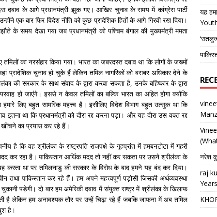
 दबाव के आगे प्रधानमंत्री झुक गए। आखिर चुनाव के समय में कांग्रेस पार्टी
यह हमा
होंने एक बार फिर विदेश नीति को कुछ प्रादेशिक हितों के आगे गिरवी रख दिया।
Yout
ौते के समय देखा गया जब प्रधानमंत्री को पश्चिम बंगाल की मुख्यमंत्री ममता
‘सतलु
पाकिस्
िए तमिलों का नरसंहार किया गया। भारत का जबरदस्त दबाव था कि लोगों के जख्मों
 प्रादेशिक चुनाव हो चुके हैं लेकिन तमिल नागरिकों को बराबर अधिकार देने के
REC
ंका की सरकार के साथ संवाद के द्वारा करवा सकता है, उनके बहिष्कार के द्वारा
 बेपरवाह हो जाएंगे। इससे न केवल तमिलों का बल्कि भारत का अहित होगा क्योंकि
vine
ा हमारे लिए बहुत सामरिक महत्त्व है। इसीलिए विदेश विभाग बहुत उत्सुक था कि
Manz
ा दबाव इतना था कि प्रधानमंत्री को दौरा रद्द करना पड़ा। और यह दौरा उस वक्त रद्द
ींचने का प्रयास कर रहे हैं।
Vine
(What
 है कि वह श्रीलंका के राष्ट्रपति राजपक्षे के गृहप्रांत में हमबनटोटा में गहरी
ीन मदद कर रहा है। पाकिस्तान आर्थिक मदद तो नहीं कर सकता पर उसने श्रीलंका के
नरेश क
त यह करता था पर तमिलनाडु की सरकार के विरोध के बाद हमने यह बंद कर दिया।
raj 
न तथा पाकिस्तान कर रहे हैं। हम अपने महत्त्वपूर्ण पड़ोसी जिसकी अर्थव्यवस्था
Years
ानी पड़ेगी। दो बार हम अमेरिकी दबाव में संयुक्त राष्ट्र में श्रीलंका के खिलाफ
ी है लेकिन हम अनावश्यक तौर पर उन्हें चिढ़ा रहे हैं जबकि जाफना में अब तमिल
KHO
ुश है।