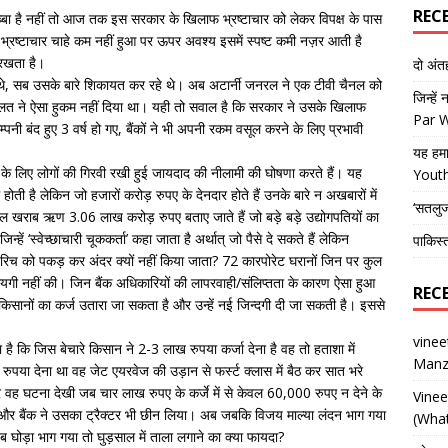
REC
्बा है नहीं तो आज तक इस सरकार के खिलाफ भ्रष्टाचार को लेकर विपक्ष के पास
भ्रष्टाचार चाहे कम नहीं हुआ पर ऊपर अवश्य इसमें स्पष्ट कमी नज़र आती है
 रखता है।
दो अं
मिले थे, सब उसके बारे शिकायत कर रहे थे। अब अटार्नी जनरल ने एक टीवी चैनल को
जिन्हें
दालत ने ऐसा हुकम नहीं दिया था। यही तो सवाल है कि सरकार ने उसके खिलाफ
Par 
्पनी बंद हुए 3 वर्ष हो गए, बैंकों ने भी अपनी रकम वसूल करने के लिए प्रभावी
यह हमा
ली के लिए लोगों की गिरवी रखी हुई जायदाद की नीलामी की घोषणा करते हैं। यह
Yout
ती है लेकिन जो हजारों करोड़ रुपए के देनदार होते हैं उनके बारे न अखबारों में
‘सतलु
कुल खराब ऋण 3.06 लाख करोड़ रुपए बताए जाते हैं जो बड़े बड़े उद्योगपतियों का
िन्हें ‘स्वेच्छाचारी चूककर्ता’ कहा जाता है अर्थात् जो पैसे दे सकते हैं लेकिन
पाकिस्
 रिच को पकड़ कर अंदर क्यों नहीं किया जाता? 72 कारपोरेट घरानों जिन पर कुल
अदायगी नहीं की। जिन बैंक अधिकारियों की लापरवाही/संलिप्तता के कारण ऐसा हुआ
REC
किसानों का कर्ज उतारा जा सकता है और उन्हें नई जिन्दगी दी जा सकती है। इससे
vine
 है कि जिस बेचारे किसान ने 2-3 लाख रुपया कर्जा देना है वह तो हताशा में
Manz
ुपया देना था वह जेट एयरवेज की उड़ान से फर्स्ट क्लास में बैठ कर सात भरे
पर वह घटना देखी जब चार लाख रुपए के कर्जे में से केवल 60,000 रुपए न देने के
Vine
 और बैंक ने उसका ट्रैक्टर भी छीन लिया। अब जबकि विजय माल्या लंदन भाग गया
(What
जब घोड़ा भाग गया तो घुड़साल में ताला लगाने का क्या फायदा?