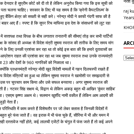
नरेश क
क देनदार है सुप्रीम कोर्ट को दी तो है लेकिन अनुरोध किया गया कि इस सूची को
 पता चलना चाहिए। सरकार के लिए भी यह समय है कि ‘क्रेनी कैपटलिज़्म’ के
raj 
ंकिंग क्षेत्र को सख्ती से सही करे। नरेन्द्र मोदी ने काफी गंदगी साफ की है
Years
बाहर आए हैं। स्पष्ट है कि सुपर रिच माफिया इस देश के संसाधनों को लूट रहा
KHO
 सत्तापक्ष तथा विपक्ष के बीच लगातार तनातनी की सीमाएं तोड़ कर सभी पार्टियों
ष के सांसद ही अध्यक्ष से विदेश मंत्री सुषमा स्वराज की तारीफ के लिए समय मांग
ARC
ने के लिए उनकी प्रशंसा कर रहा था तो कोई इस बात की कि हमारे दूतावासों का
ई आप्रेशन राहत की प्रशंसा कर रहा था जब सुषमा स्वराज तथा उनके राज्यमंत्री
 तथा 23 और देशों के 960 नागरिकों को निकाला था।
ंकि प्रधानमंत्री नरेन्द्र मोदी खुद विदेशी मामलों में गहन दिलचस्पी रखते हैं
विदेश मंत्रियों का हुआ था लेकिन सुषमा स्वराज ने खामोशी पर समझदारी से
 की उस पर चुपचाप काम किया और उसे सफल बनवाया। अगर सुषमा स्वराज की
 जाती है। नटवर सिंह सक्षम थे, विद्वान थे लेकिन अकड़ बहुत थी आखिर ‘कुंवर साहिब’
एसएम कृष्णा अक्षम थे। सलमान खुर्शीद नामी वकील हैं लेकिन आम आदमी की
ुड़ी नेता हैं।
परिस्थिति में काम करते हैं विशेषतौर पर जो लेबर क्लास है जिनकी विदेशों में
त बुरे फंस जाते हैं। वह इराक में भी फंस चुके हैं, सीरिया में भी और यमन में
दस्तावेज नहीं होते, कई लालची एजेंटों के चंगुल में फंस जाते हैं तो कई अपने