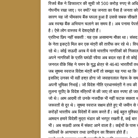
रिजर्व बैंक ने डिफाल्टर की सूची जो 500 करोड़ रुपए से अधि
गोपनीय रखा जाए। पर क्यों? यह जनता का पैसा है जनता को
कारण यह जो भीमकाय बैंक घपला हुआ है उससे सबक सीखते हुए बै
अब स्वच्छ बैंक अभियान चलाने का समय है। अब पनामा पेपर्स 
है। ऐसे लोग वास्तव में देशद्रोही हैं।
प्रतिभा छिप नहीं सकती : यह एक असामान्य मौका था। संसद में
के नेता इकट्ठे मिल कर एक मंत्री की तारीफ कर रहे थे। विपक्
रहे थे। कोई सऊदी अरब में फंसे भारतीय नागरिकों को निकाल
अपने नागरिकों के प्रति घमंडी रवैया अब बदल रहा है तो को
जनरल वीके सिंह ने यमन के युद्ध क्षेत्र से 4640 भारतीयों
जब सुषमा स्वराज विदेश मंत्री बनीं तो समझा यह गया था कि क्यो
इसलिए उनका भी वही हश्र होगा जो जवाहरलाल नेहरू के समय 
अपनी भूमिका निभाई। जो विदेश नीति प्रधानमंत्री ने तय
तुलना यूपीए के विदेश मंत्रियों से की जाए तो बात स्पष्ट हो
जो थे। आम आदमी तो उनके नजदीक भी नहीं फटक सकता था। 
जरूरतों से दूर थे। सुषमा स्वराज सक्षम होते हुए भी जमीन से ज
करोड़ों भारतीय अब विदेशों में काम करते हैं। कई बहुत मुश्किल 
आमदन हमारे विदेशी मुद्रा भंडार को भरपूर रखती है, कई बार बहु
भी। अब सऊदी अरब में संकट आने वाला है। कईयों के पास सही 
मालिकों के अत्याचार तथा उत्पीड़न का शिकार होते हैं।