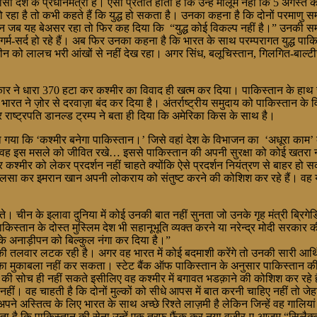
देश के प्रधानमंत्री हैं। ऐसा प्रतीत होता है कि उन्हें मालूम नहीं कि 5 अगस्त के
हो रहा है तो कभी कहते हैं कि युद्ध हो सकता है। उनका कहना है कि दोनों परमाणु सम
ेकिन जब यह बेअसर रहा तो फिर कह दिया कि “युद्ध कोई विकल्प नहीं है।” उनकी सम
न गर्म-सर्द हो रहे हैं। अब फिर उनका कहना है कि भारत के साथ परम्परागत युद्
 लालच भरी आंखों से नहीं देख रहा। अगर सिंध, बलूचिस्तान, गिलगित-बाल्टीस्तान 
ार ने धारा 370 हटा कर कश्मीर का विवाद ही खत्म कर दिया। पाकिस्तान के हाथ
ारत ने ज़ोर से दरवाज़ा बंद कर दिया है। अंतर्राष्ट्रीय समुदाय को पाकिस्तान के विल
कर राष्ट्रपति डानल्ड ट्रम्प ने बता ही दिया कि अमेरिका किस के साथ है।
 गया कि ‘कश्मीर बनेगा पाकिस्तान।’ जिसे वहां देश के विभाजन का ‘अधूरा काम
 इस मसले को जीवित रखे… इससे पाकिस्तान की अपनी सुरक्षा को कोई खतरा नहीं प
्मीर को लेकर प्रदर्शन नहीं चाहते क्योंकि ऐसे प्रदर्शन नियंत्रण से बाहर हो
ें जलसा कर इमरान खान अपनी लोकराय को संतुष्ट करने की कोशिश कर रहे हैं। वह यह
कते। चीन के इलावा दुनिया में कोई उनकी बात नहीं सुनता जो उनके गृह मंत्री ब्
किस्तान के दोस्त मुस्लिम देश भी सहानूभूति व्यक्त करने या नरेन्द्र मोदी सरकार 
्व के अनाड़ीपन को बिल्कुल नंगा कर दिया है।”
 तलवार लटक रही है। अगर वह भारत में कोई बदमाशी करेंगे तो उनकी सारी आर्
रत का मुकाबला नहीं कर सकता। स्टेट बैंक ऑफ पाकिस्तान के अनुसार पाकिस्तान
ुद्ध की सोच ही नहीं सकते इसीलिए वह कश्मीर में बगावत भडक़ाने की कोशिश कर रहे 
 वह चाहती है कि दोनों मुल्कों को सीधे आपस में बात करनी चाहिए नहीं तो जेहादी
ने अस्तित्व के लिए भारत के साथ अच्छे रिश्ते लाज़मी है लेकिन जिन्हें वह गालिया
ै कि पाकिस्तान की सेना उन्हें एक तरफ फैंक कर नया वजीर-ए-आज़म “सिलैक्ट