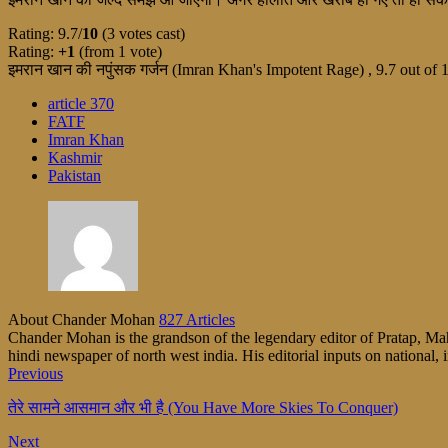
Rating: 9.7/
10
(3 votes cast)
Rating:
+1
(from 1 vote)
इमरान खान की नपुंसक गर्जन (Imran Khan's Impotent Rage)
,
9.7
out of
article 370
FATF
Imran Khan
Kashmir
Pakistan
About Chander Mohan
827 Articles
Chander Mohan is the grandson of the legendary editor of Pratap, Maha
hindi newspaper of north west india. His editorial inputs on national, i
Previous
तेरे सामने आसमान और भी है (You Have More Skies To Conquer)
Next