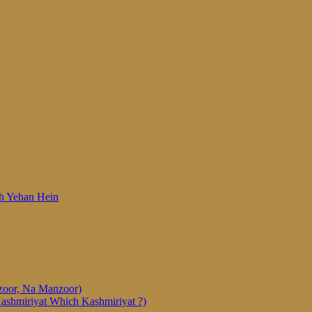
 Woh Yehan Hein
anzoor, Na Manzoor)
Kashmiriyat Which Kashmiriyat ?)