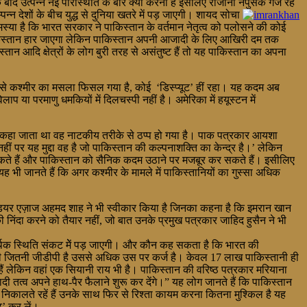
 बाद उत्पन्न नई परिस्थिति के बारे क्या करना है इसलिए रोजाना नपुंसक गर्ज रहे
्पन्न देशों के बीच युद्ध से दुनिया खतरे में पड़ जाएगी। शायद सोचा
स्या है कि भारत सरकार ने पाकिस्तान के वर्तमान नेतृत्व को पलोसने की कोई
ध पाकिस्तान हार जाएगा लेकिन पाकिस्तान अपनी आजादी के लिए आखिरी दम तक
आदि क्षेत्रों के लोग बुरी तरह से असंतुष्ट हैं तो यह पाकिस्तान का अपना
 से कश्मीर का मसला फिसल गया है, कोई ‘डिस्प्यूट’ हीं रहा। यह कदम अब
ाप या परमाणु धमकियों में दिलचस्पी नहीं है। अमेरिका में हयूस्टन में
’ कहा जाता था वह नाटकीय तरीके से ठप्प हो गया है। पाक पत्रकार आयशा
र यह मुद्दा वह है जो पाकिस्तान की कल्पनाशक्ति का केन्द्र है।’ लेकिन
 सकते हैं और पाकिस्तान को सैनिक कदम उठाने पर मजबूर कर सकते हैं। इसीलिए
 भी जानते हैं कि अगर कश्मीर के मामले में पाकिस्तानियों का गुस्सा अधिक
रिगेडियर एज़ाज अहमद शाह ने भी स्वीकार किया है जिनका कहना है कि इमरान खान
की निंदा करने को तैयार नहीं, जो बात उनके प्रमुख पत्रकार जाहिद हुसैन ने भी
थिक स्थिति संकट मेें पड़ जाएगी। और कौन कह सकता है कि भारत की
 की जितनी जीडीपी है उससे अधिक उस पर कर्ज है। केवल 17 लाख पाकिस्तानी ही
हैं लेकिन वहां एक सियानी राय भी है। पाकिस्तान की वरिष्ठ पत्रकार मरियाना
 तत्व अपने हाथ-पैर फैलाने शुरू कर देंगे।” यह लोग जानते हैं कि पाकिस्तान
ं निकालते रहें हैं उनके साथ फिर से रिश्ता कायम करना कितना मुश्किल है यह
’ कर लें।