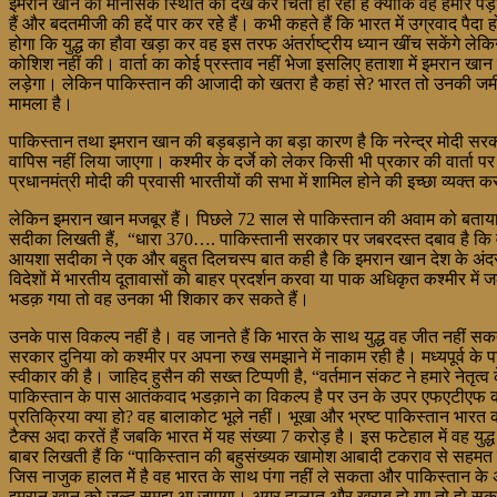
इमरान खान की मानसिक स्थिति को देख कर चिंता हो रही है क्योंकि वह हमारे पड़ोसी 
हैं और बदतमीजी की हदें पार कर रहे हैं। कभी कहते हैं कि भारत में उग्रवाद पैदा 
होगा कि युद्ध का हौवा खड़ा कर वह इस तरफ अंतर्राष्ट्रीय ध्यान खींच सकेंगे ल
कोशिश नहीं की। वार्ता का कोई प्रस्ताव नहीं भेजा इसलिए हताशा में इमरान खा
लड़ेगा। लेकिन पाकिस्तान की आजादी को खतरा है कहां से? भारत तो उनकी जमीन को
मामला है।
पाकिस्तान तथा इमरान खान की बड़बड़ाने का बड़ा कारण है कि नरेन्द्र मोदी सरक
वापिस नहीं लिया जाएगा। कश्मीर के दर्जे को लेकर किसी भी प्रकार की वार्ता पर भ
प्रधानमंत्री मोदी की प्रवासी भारतीयों की सभा में शामिल होने की इच्छा व्यक्त 
लेकिन इमरान खान मजबूर हैं। पिछले 72 साल से पाकिस्तान की अवाम को बताया
सदीका लिखती हैं, “धारा 370…. पाकिस्तानी सरकार पर जबरदस्त दबाव है कि वह
आयशा सदीका ने एक और बहुत दिलचस्प बात कही है कि इमरान खान देश के अंदर कश
विदेशों में भारतीय दूतावासों को बाहर प्रदर्शन करवा या पाक अधिकृत कश्मीर म
भडक़ गया तो वह उनका भी शिकार कर सकते हैं।
उनके पास विकल्प नहीं है। वह जानते हैं कि भारत के साथ युद्ध वह जीत नहीं स
सरकार दुनिया को कश्मीर पर अपना रुख समझाने में नाकाम रही है। मध्यपूर्व के पा
स्वीकार की है। जाहिद हुसैन की सख्त टिप्पणी है, “वर्तमान संकट ने हमारे नेतृत
पाकिस्तान के पास आतंकवाद भडक़ाने का विकल्प है पर उन के उपर एफएटीएफ की
प्रतिक्रिया क्या हो? वह बालाकोट भूले नहीं। भूखा और भ्रष्ट पाकिस्तान भा
टैक्स अदा करतें हैं जबकि भारत में यह संख्या 7 करोड़ है। इस फटेहाल में वह य
बाबर लिखती हैं कि “पाकिस्तान की बहुसंख्यक खामोश आबादी टकराव से सहमत नहीं।
जिस नाजुक हालत मेें है वह भारत के साथ पंगा नहीं ले सकता और पाकिस्तान के अप
इमरान खान को जल्द समझ आ जाएगा। अगर हालात और खराब हो गए तो हो सकता ह