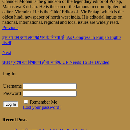
Chander Mohan is the grandson of the legendary editor of Pratap,
Mahashya Krishan. He is the son of the famous freedom fighter and
editor, Virendra. He is the Chief Editor of ‘Vir Pratap’ which is the
oldest hindi newspaper of north west india. His editorial inputs on
national, international, regional and local issues are widely read.
Previous
इस घर को आग लग गई घर के चिराग़ से, As Congress in Punjab Fights
Itself
Next
उत्तर प्रदेश का विभाजन होना चाहिए, UP Needs To Be Divided
Log In
Username
Password
Remember Me
Lost your password?
Recent Posts