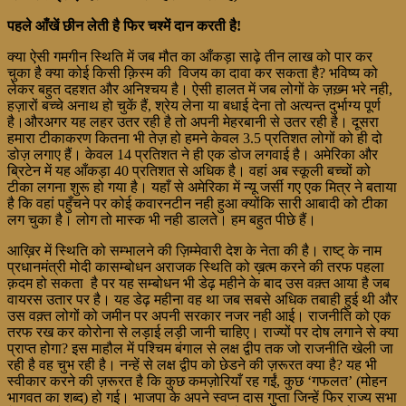
पहले आँखें छीन लेती है फिर चश्में दान करती है!
क्या ऐसी गमगीन स्थिति में जब मौत का आँकड़ा साढ़े तीन लाख को पार कर
चुका है क्या कोई किसी क़िस्म की विजय का दावा कर सकता है? भविष्य को
लेकर बहुत दहशत और अनिश्चय है। ऐसी हालत में जब लोगों के ज़ख़्म भरे नही,
हज़ारों बच्चे अनाथ हो चुकें हैं, श्रेय लेना या बधाई देना तो अत्यन्त दुर्भाग्य पूर्ण
है।औरअगर यह लहर उतर रही है तो अपनी मेहरबानी से उतर रही है। दूसरा
हमारा टीकाकरण कितना भी तेज़ हो हमने केवल 3.5 प्रतिशत लोगों को ही दो
डोज़ लगाए हैं। केवल 14 प्रतिशत ने ही एक डोज लगवाई है। अमेरिका और
ब्रिटेन में यह आँकड़ा 40 प्रतिशत से अधिक है। वहां अब स्कूली बच्चों को
टीका लगना शुरू हो गया है। यहाँ से अमेरिका में न्यू जर्सी गए एक मित्र ने बताया
है कि वहां पहुँचने पर कोई कवारनटीन नही हुआ क्योंकि सारी आबादी को टीका
लग चुका है। लोग तो मास्क भी नही डालते। हम बहुत पीछे हैं।
आख़िर में स्थिति को सम्भालने की ज़िम्मेवारी देश के नेता की है। राष्ट् के नाम
प्रधानमंत्री मोदी कासम्बोधन अराजक स्थिति को ख़त्म करने की तरफ पहला
क़दम हो सकता है पर यह सम्बोधन भी डेढ़ महीने के बाद उस वक़्त आया है जब
वायरस उतार पर है। यह डेढ़ महीना वह था जब सबसे अधिक तबाही हुई थी और
उस वक़्त लोगों को जमीन पर अपनी सरकार नजर नही आई। राजनीति को एक
तरफ रख कर कोरोना से लड़ाई लड़ी जानी चाहिए। राज्यों पर दोष लगाने से क्या
प्राप्त होगा? इस माहौल में पश्चिम बंगाल से लक्ष द्वीप तक जो राजनीति खेली जा
रही है वह चुभ रही है। नन्हें से लक्ष द्वीप को छेडने की ज़रूरत क्या है? यह भी
स्वीकार करने की ज़रूरत है कि कुछ कमज़ोरियाँ रह गईं, कुछ ‘गफलत’ (मोहन
भागवत का शब्द) हो गई। भाजपा के अपने स्वप्न दास गुप्ता जिन्हें फिर राज्य सभा