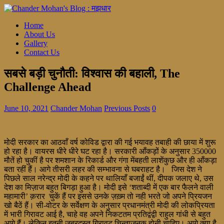
Home
About Us
Gallery
Contact Us
सबसे बड़ी चुनौती: विश्वास की बहाली, The
Challenge Ahead
June 10, 2021
Chander Mohan
Previous Posts
0
मोदी सरकार का आठवाँ वर्ष कोविड द्वारा की गई भयावह तबाही की छाया में शुरू
हो रहा है। वायरस धीरे धीरे घट रहा है। सरकारी आँकड़ों के अनुसार 350000
मौतें हो चुकीं है पर शमशान के रिकार्ड और गंगा मेंबहती लाशेंकुछ और ही आँकड़ा
बता रहीं हैं। आगे तीसरी लहर की सम्भावना से घबराहट है। जिस देश ने
पिछले साल नरेन्द्र मोदी के कहने पर थालियाँ बजाईं थीं, दीपक जलाए थे, उस
देश का मिज़ाज बहुत बिगड़ा हुआ है। मोदी इसे ‘शताब्दी में एक बार फैलने वाली
महामारी’ क़रार चुकें हैं पर इससे उनके ज़ख़्म तो नही भरते जो अपने प्रियजन
खो बैठें हैं। सी-वोटर के सर्वेक्षण के अनुसार प्रधानमंत्री मोदी की लोकप्रियता
में भारी गिरावट आई है, चाहे वह अपने निकटतम प्रतिद्वंद्वी राहुल गांधी से बहुत
आगे हैं। लेकिन इतनी ज़बरदस्त गिरावट चिन्ताजनक होनी चाहिए। आगे क्या है,