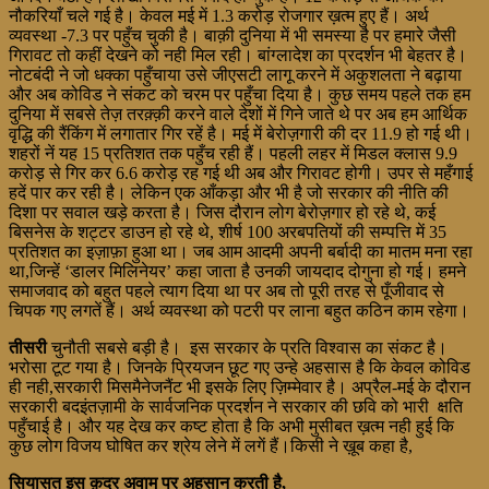
नौकरियाँ चले गई है। केवल मई में 1.3 करोड़ रोजगार ख़त्म हुए हैं। अर्थ
व्यवस्था -7.3 पर पहुँच चुकी है। बाक़ी दुनिया में भी समस्या है पर हमारे जैसी
गिरावट तो कहीं देखने को नही मिल रही। बांग्लादेश का प्रदर्शन भी बेहतर है।
नोटबंदी ने जो धक्का पहुँचाया उसे जीएसटी लागू करने में अकुशलता ने बढ़ाया
और अब कोविड ने संकट को चरम पर पहुँचा दिया है। कुछ समय पहले तक हम
दुनिया में सबसे तेज़ तरक़्क़ी करने वाले देशों में गिने जाते थे पर अब हम आर्थिक
वृद्धि की रैंकिंग में लगातार गिर रहें है। मई में बेरोज़गारी की दर 11.9 हो गई थी।
शहरों नें यह 15 प्रतिशत तक पहुँच रही हैं। पहली लहर में मिडल क्लास 9.9
करोड़ से गिर कर 6.6 करोड़ रह गई थी अब और गिरावट होगी। उपर से महँगाई
हदें पार कर रही है। लेकिन एक आँकड़ा और भी है जो सरकार की नीति की
दिशा पर सवाल खड़े करता है। जिस दौरान लोग बेरोज़गार हो रहे थे, कई
बिसनेस के शट्टर डाउन हो रहे थे, शीर्ष 100 अरबपतियों की सम्पत्ति में 35
प्रतिशत का इज़ाफ़ा हुआ था। जब आम आदमी अपनी बर्बादी का मातम मना रहा
था,जिन्हें ‘डालर मिलिनेयर’ कहा जाता है उनकी जायदाद दोगुना हो गई। हमने
समाजवाद को बहुत पहले त्याग दिया था पर अब तो पूरी तरह से पूँजीवाद से
चिपक गए लगतें हैं। अर्थ व्यवस्था को पटरी पर लाना बहुत कठिन काम रहेगा।
तीसरी
चुनौती सबसे बड़ी है। इस सरकार के प्रति विश्वास का संकट है।
भरोसा टूट गया है। जिनके प्रियजन छूट गए उन्हे अहसास है कि केवल कोविड
ही नही,सरकारी मिसमैनेजनैंट भी इसके लिए ज़िम्मेवार है। अप्रैल-मई के दौरान
सरकारी बदइंतज़ामी के सार्वजनिक प्रदर्शन ने सरकार की छवि को भारी क्षति
पहुँचाई है। और यह देख कर कष्ट होता है कि अभी मुसीबत ख़त्म नही हुई कि
कुछ लोग विजय घोषित कर श्रेय लेने में लगें हैं।किसी ने ख़ूब कहा है,
सियासत इस क़दर अवाम पर अहसान करती है,