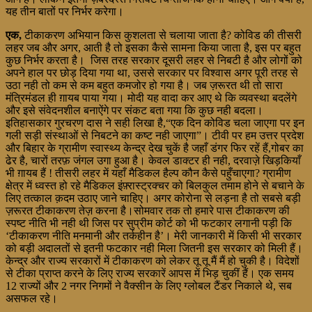
यह तीन बातों पर निर्भर करेगा।
एक,
टीकाकरण अभियान किस कुशलता से चलाया जाता है? कोविड की तीसरी
लहर जब और अगर, आती है तो इसका कैसे सामना किया जाता है, इस पर बहुत
कुछ निर्भर करता है। जिस तरह सरकार दूसरी लहर से निबटी है और लोगों को
अपने हाल पर छोड़ दिया गया था, उससे सरकार पर विश्वास अगर पूरी तरह से
उठा नही तो कम से कम बहुत कमजोर हो गया है। जब ज़रूरत थी तो सारा
मंत्रिमंडल ही ग़ायब पाया गया। मोदी यह वादा कर आए थे कि व्यवस्था बदलेंगे
और इसे संवेदनशील बनाऐंगे पर संकट बता गया कि कुछ नही बदला।
इतिहासकार गुरचरण दास ने सही लिखा है,“एक दिन कोविड चला जाएगा पर इन
गली सड़ी संस्थाओं से निबटने का कष्ट नही जाएगा”। टीवी पर हम उत्तर प्रदेश
और बिहार के ग्रामीण स्वास्थ्य केन्द्र देख चुकें है जहाँ डंगर फिर रहें हैं,गोबर का
ढेर है, चारों तरफ़ जंगल उगा हुआ है। केवल डाक्टर ही नही, दरवाज़े खिड़कियाँ
भी ग़ायब हैं ! तीसरी लहर में यहाँ मैडिकल हैल्प कौन कैसे पहुँचाएगा? ग्रामीण
क्षेत्र में ध्वस्त हो रहे मैडिकल इंफ़्रास्ट्रक्चर को बिलकुल तमाम होने से बचाने के
लिए तत्काल क़दम उठाए जाने चाहिए। अगर कोरोना से लड़ना है तो सबसे बड़ी
ज़रूरत टीकाकरण तेज़ करना है।सोमवार तक तो हमारे पास टीकाकरण की
स्पष्ट नीति भी नही थी जिस पर सुप्रीम कोर्ट को भी फटकार लगानी पड़ी कि
‘टीकाकरण नीति मनमानी और तर्कहीन है’। मेरी जानकारी में किसी भी सरकार
को बड़ी अदालतों से इतनी फटकार नही मिला जितनी इस सरकार को मिली हैं।
केन्द्र और राज्य सरकारों में टीकाकरण को लेकर तू तू मैं मैं हो चुकी है। विदेशों
से टीका प्राप्त करने के लिए राज्य सरकारें आपस में भिड़ चुकीं हैं। एक समय
12 राज्यों और 2 नगर निगमों ने वैक्सीन के लिए ग्लोबल टैंडर निकाले थे, सब
असफल रहे।