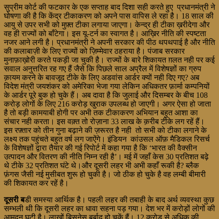
सुप्रीम कोर्ट की फटकार के एक सप्ताह बाद दिशा सही करते हुए प्रधानमंत्री ने
घोषणा की है कि केंद्र टीकाकरण को अपने पास वापिस ले रहा है। 18 साल की
आयु से उपर सभी को मुफ़्त टीका लगाया जाएगा। केन्द्र ही टीका ख़रीदेगा और
वह ही राज्यों को बाँटेगा। इस यू-टर्न का स्वागत है। आख़िर नीति की स्पष्टता
नजर आने लगी है। प्रधानमंत्री ने अपनी सरकार की पीठ थपथपाई है और नीति
की कलाबाज़ी के लिए राज्यों को ज़िम्मेवार ठहराया है। पंजाब सरकार
मुनाफ़ाख़ोरी करते पकड़ी जा चुकी है। राज्यों के बारे शिकायत ग़लत नही पर कई
सवाल अनुत्तरित रह गए हैं जैसे कि पिछले साल अप्रैल में विशेषज्ञों का ग्रुप
क़ायम करने के बावजूद टीके के लिए अडवांस आर्डर क्यों नही दिए गए? अब
विदेश मंत्री जयशंकर को अमेरिका भेजा गया लेकिन अधिकतर फ़ार्मा कम्पनियों
के आर्डर पूरे बुक हो चुके हैं। अब दावा है कि जुलाई और दिसम्बर के बीच 108
करोड़ लोगों के लिए 216 करोड़ खुराक उपलब्ध हो जाएगी। अगर ऐसा हो जाता
है तो बड़ी कामयाबी होगी पर अभी तक टीकाकरण अभियान बहुत आशा का
संचार नही करता। इस वक़्त तो रोज़ाना 33 लाख के क़रीब टीके लग रहें हैं।
इस रफ़्तार को तीन गुना बढ़ाने की ज़रूरत है नही तो सभी को टीका लगाने के
लक्ष्य तक पहुंचते बहुत वर्ष लग जाऐंगे। इंडियन कांउसल ऑफ़ मैडिकल रिसर्च
के विशेषज्ञों द्वारा तैयार की गई रिपोर्ट में कहा गया है कि ‘भारत की वैक्सीन
उत्पादन और वितरण की नीति निम्न रही है’। मई में जहाँ केस 30 प्रतिशत बढ़े
थे टीके 32 प्रतिशत घंटे थे।और दूसरी लहर भी अभी कहाँ रूकी है? ब्लैक
फ़ंगस जैसी नई मुसीबत शुरू हो चुकी है। जो ठीक हो चुके है वह लम्बी बीमारी
की शिकायत कर रहें है।
दूसरी ब
डी समस्या आर्थिक है। पहली लहर की तबाही के बाद अर्थ व्यवस्था कुछ
सम्भली थी कि दूसरी लहर का धावा सहना पड़ गया। देश भर में करोड़ों लोगों की
आमदन घटी है। लाखों बिसनेस बर्बाद हो चुकें हैं। 12 करोड़ से अधिक की