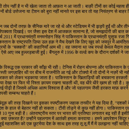
 तोप नहीं है न भी खेला जाता तो आफ़त न आ जाती। बाक़ी टीमों का कोई महत्व ही 
लिए दोनों बोर्ड उत्तेजना या टेंशन को बुरा नहीं मानते पर इस बार तो यह नियंत्र
ब दोनों तरफ़ के सैनिक मारे जा रहे थे और स्टेडियम में भी झड़पें हुईं थी और तीन
मों ने परिपक्वता दिखाई। पर जैसा इस देश में आजकल सामान्य है, जो समझदारी की ब
्च 2011 में प्रधानमंत्री मनमनोहन सिंह ने पाकिस्तान के प्रधानमंत्री युसुफ रजा
ान के राष्ट्रपति ज़िया उल हक़ ने मैच देखने कि लिए खुद को जयपुर में आमंत्रि
ियों के ‘चक्करों’ की कहानियाँ आम थी। वह जमाना था जब स्पर्धा केवल मैदान तक 
ए जब हुल्लड़बाजी हुई। बैंगलुरु में 1996 के वर्ल्ड कप के दौरान दर्शकों ने जाव
े विरूद्ध एक प्रकार की साँझ भी रही। टेनिस में रोहन बोपन्ना और पाकिस्तान के ए
ती जगज़ाहिर थी पर बीच में राजनीति आ गई और टोक्यो में तो दोनों ने नज़रें भी
हरकत को लेकर भड़काया जाता है। पाकिस्तान के खिलाड़ियों की बचकाना हरकतों 
खा पर फिर भी रिश्ता क़ायम रखना चाहती थी, वह धीरे धीरे ख़त्म हो रही है। कुल
नई पीढ़ी है जिसमे अधिक आत्म विश्वास है और जो पहलगाम जैसी हरकत माफ़ करने क
सी सम्बन्ध चाहते हैं।
बंदूक़ की तरह दिखाने पर इसका स्पष्टीकरण जहाक तनवीर ने यह दिया है, “दशकों के
हाल देश के हाल से बेहतर नहीं हो सकता। टीवी तोड़ने से कुछ नहीं होगा। पाकिस्त
े 10 गुना बड़ी है। अंतराष्ट्रीय स्तर पर भारत की प्रतिष्ठा लगातार बढ़ रही है इ
ी क्या ज़रूरत है? उन्होंने पहलगाम में आतंकी हमला करवाया। हमने आपरेशन सिंदूर
महाशक्ति को एक छुटभैया देश के साथ इस तरह तू तू मैं मैं में उलझना नहीं चाहि