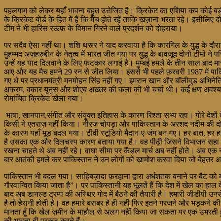
पहलगाम को लेकर यहाँ भावना बहुत उत्तेजित है। क्रिकेट का एशिया कप कोई बड़ी
के क्रिकेट बोर्ड के हित में हैं कि मैच होते रहें ताकि ख़ज़ाना भरता रहे। इसी
टीम ने भी हारिस रऊफ़ के विमान गिरने वाले प्रदर्शन को दोहराया।
पर सदैव ऐसा नहीं था। शशि थरूर ने याद करवाया है कि कारगिल के युद्ध के दौरान ज
मुहम्मद अज़हरुद्दीन के नेतृत्व में भारत जीत गया पर युद्ध के बावजूद दोनो टी
उन्हें यह याद दिलवाने के लिए फटकार लगाई है। मुम्बई हमले के तीन साल बाद मार
आए और यह मैच हमने 29 रन से जीत लिया। इससे भी पहले फ़रवरी 1987 में पाकिस्त
गए थे पर प्रधानमंत्री मनमोहन सिंह नहीं गए। इमरान खान और बॉलीवुड अभिनेत्र
अकरम, वकार यूनुस और शोएब अख़्तर की कला की भी चर्चा थी। कई क्षण अवश्य ऐसे आ
रोमांचित क्रिकेट खेला गया।
भाषा, खानपान,संगीत और संयुक्त इतिहास के कारण रिश्ता सभ्य रहा। गोरे देशों क
किसी ने एतराज़ नहीं किया। नीरज चोपड़ा और पाकिस्तान के अरशद नदीम की दोस्
के कारण यहाँ मूड बदल गया। टीवी स्टूडियो मैदान-ए-जंग बन गए। हर बात, हर 
है उसका एक और दिलचस्प कारण बताया गया है। वह पीढ़ी जिसने विभाजन सहा या दे
रखना चाहते थे अब नहीं रहे। वाघा सीमा पर कैंडल मार्च अब नहीं होते। अब एक 
बार आतंकी हमले कर पाकिस्तान ने उन लोगों को ख़ामोश करवा दिया जो बेहतर आप
पाकिस्तान भी बदल गया। साहिबज़ादा फ़रहाना द्वारा अर्धशतक बनाने पर बैट को 
गौरवान्वित किया जाता है”। पर पाकिस्तानी यह भूलतें हैं कि देश में खेल का 
बाद अब डानल्ड ट्रम्प की अस्थिर गोद में बैठने की तैयारी है। हमारी जीडीपी उनस
है तो हैरानी होती है। वह हमारे बराबर है ही नही फिर इतने गरजने और भड़कने क
मानता हूँ कि खेल ज़मीन के माहौल से अलग नहीं किया जा सकता पर एक उभरती हुई 
की भावना ही प्रकट करते हैं।