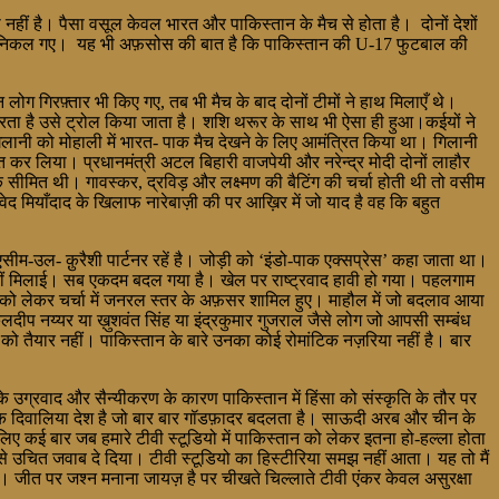
नहीं है। पैसा वसूल केवल भारत और पाकिस्तान के मैच से होता है। दोनों देशों
ण से बाहर निकल गए। यह भी अफ़सोस की बात है कि पाकिस्तान की U-17 फुटबाल की
 लोग गिरफ़्तार भी किए गए, तब भी मैच के बाद दोनों टीमों ने हाथ मिलाएँ थे।
ात करता है उसे ट्रोल किया जाता है। शशि थरूर के साथ भी ऐसा ही हुआ।कईयों ने
 गिलानी को मोहाली में भारत- पाक मैच देखने के लिए आमंत्रित किया था। गिलानी
त कर लिया। प्रधानमंत्री अटल बिहारी वाजपेयी और नरेन्द्र मोदी दोनों लाहौर
सीमित थी। गावस्कर, द्रविड़ और लक्ष्मण की बैटिंग की चर्चा होती थी तो वसीम
ेद मियाँदाद के खिलाफ नारेबाज़ी की पर आख़िर में जो याद है वह कि बहुत
सीम-उल- क़ुरैशी पार्टनर रहें है। जोड़ी को ‘इंडो-पाक एक्सप्रेस’ कहा जाता था।
 नहीं मिलाई। सब एकदम बदल गया है। खेल पर राष्ट्रवाद हावी हो गया। पहलगाम
को लेकर चर्चा में जनरल स्तर के अफ़सर शामिल हुए। माहौल में जो बदलाव आया
दीप नय्यर या ख़ुशवंत सिंह या इंद्रकुमार गुजराल जैसे लोग जो आपसी सम्बंध
ो तैयार नहीं। पाकिस्तान के बारे उनका कोई रोमांटिक नज़रिया नहीं है। बार
 उग्रवाद और सैन्यीकरण के कारण पाकिस्तान में हिंसा को संस्कृति के तौर पर
ान एक दिवालिया देश है जो बार बार गॉडफ़ादर बदलता है। साऊदी अरब और चीन के
सीलिए कई बार जब हमारे टीवी स्टूडियो में पाकिस्तान को लेकर इतना हो-हल्ला होता
 से उचित जवाब दे दिया। टीवी स्टूडियो का हिस्टीरिया समझ नहीं आता। यह तो मैं
ए। जीत पर जश्न मनाना जायज़ है पर चीखते चिल्लाते टीवी एंकर केवल असुरक्षा