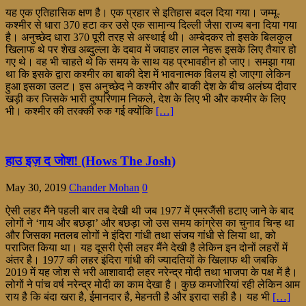
यह एक एतिहासिक क्षण है। एक प्रहार से इतिहास बदल दिया गया। जम्मू-
कश्मीर से धारा 370 हटा कर उसे एक सामान्य दिल्ली जैसा राज्य बना दिया गया
है। अनुच्छेद धारा 370 पूरी तरह से अस्थाई थी। अम्बेदकर तो इसके बिलकुल
खिलाफ थे पर शेख अब्दुल्ला के दबाव में जवाहर लाल नेहरू इसके लिए तैयार हो
गए थे। वह भी चाहते थे कि समय के साथ यह प्रभावहीन हो जाए। समझा गया
था कि इसके द्वारा कश्मीर का बाकी देश में भावनात्मक विलय हो जाएगा लेकिन
हुआ इसका उलट। इस अनुच्छेद ने कश्मीर और बाकी देश के बीच अलंघ्य दीवार
खड़ी कर जिसके भारी दुष्परिणाम निकले, देश के लिए भी और कश्मीर के लिए
भी। कश्मीर की तरक्की रुक गई क्योंकि
[…]
हाउ इज़ द जोश! (Hows The Josh)
May 30, 2019
Chander Mohan
0
ऐसी लहर मैंने पहली बार तब देखी थी जब 1977 में एमरजैंसी हटाए जाने के बाद
लोगों ने ‘गाय और बछड़ा’ और बछड़ा जो उस समय कांग्रेस का चुनाव चिन्ह था
और जिसका मतलब लोगों ने इंदिरा गांधी तथा संजय गांधी से लिया था, को
पराजित किया था। यह दूसरी ऐसी लहर मैंने देखी है लेकिन इन दोनों लहरों में
अंतर है। 1977 की लहर इंदिरा गांधी की ज्यादतियों के खिलाफ थी जबकि
2019 में यह जोश से भरी आशावादी लहर नरेन्द्र मोदी तथा भाजपा के पक्ष में है।
लोगों ने पांच वर्ष नरेन्द्र मोदी का काम देखा है। कुछ कमजोरियां रही लेकिन आम
राय है कि बंदा खरा है, ईमानदार है, मेहनती है और इरादा सही है। यह भी
[…]