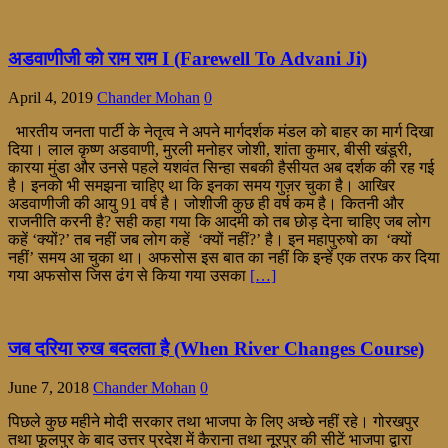
अडवाणीजी को राम राम I (Farewell To Advani Ji)
April 4, 2019
Chander Mohan
0
भारतीय जनता पार्टी के नेतृत्व ने अपने मार्गदर्शक मंडल को बाहर का मार्ग दिखा
दिया। लाल कृष्ण अडवाणी, मुरली मनोहर जोशी, शांता कुमार, बीसी खंडूरी,
कारया मुंडा और उनसे पहले यशवंत सिन्हा सबकी हैसीयत अब दर्शक की रह गई
है। इनको भी समझना चाहिए था कि इनका समय गुज़र चुका है। आखिर
अडवाणीजी की आयु 91 वर्ष है। जोशीजी कुछ ही वर्ष कम है। कितनी और
राजनीति करनी है? सही कहा गया कि आदमी को तब छोड़ देना चाहिए जब लोग
कहें ‘क्यों?’ तब नहीं जब लोग कहें ‘क्यों नहीं?’ है। इन महापुरुषो का ‘क्यों
नहीं’ समय आ चुका था। अफसोस इस बात का नहीं कि इन्हें एक तरफ कर दिया
गया अफसोस जिस ढंग से किया गया उसका
[…]
जब दरिया रुख बदलता है (When River Changes Course)
June 7, 2018
Chander Mohan
0
पिछले कुछ महीने मोदी सरकार तथा भाजपा के लिए अच्छे नहीं रहे। गोरखपुर
तथा फूलपुर के बाद उत्तर प्रदेश में कैराना तथा नूरपुर की सीटें भाजपा द्वारा