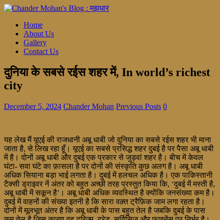
Home
About Us
Gallery
Contact Us
दुनिया के सबसे रईस शहर में, In world’s richest
city
December 5, 2024
Chander Mohan
Previous Posts
0
यह लेख मैं यूएई की राजधानी अबू धाबी जो दुनिया का सबसे रईस शहर भी माना
जाता है, से लिख रहा हूँ। यूएई का सबसे प्रसिद्ध शहर दुबई है पर पैसा अबू धाबी
में है। दोनों अबू धाबी और दुबई एक प्रकार से जुड़वां शहर है। बीच में केवल
घंटा- सवा घंटे का फ़ासला है पर दोनों की संस्कृति कुछ अलग है। अबू धाबी
अधिक सियाना बड़ा भाई लगता है। दुबई में हलचल अधिक है। एक पाकिस्तानी
टैक्सी ड्राइवर नें अंतर को बहुत अच्छी तरह प्रस्तुत किया कि, ‘दुबई में मस्ती है,
अबू धाबी में सकून है’। अबू धाबी अधिक व्यवस्थित है क्योंकि जनसंख्या कम है।
दुबई में वाहनों की संख्या इतनी है कि सारा वक़्त ट्रैफ़िक जाम लगा रहता है।
दोनों में मूलभूत अंतर है कि अबू धाबी के पास बहुत तेल है जबकि दुबई के पास
कम तेल है जिस कारण वह टूरिज़्म, ट्रेड, सर्विसिज़ और फ़ाइनेंस पर निर्भर है।