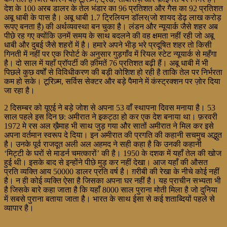
देश के 100 अरब डालर के तेल भंडार का 96 प्रतिशत और गैस का 92 प्रतिशत
अबू धाबी के पास है। अबू धाबी 1.7 ट्रिलियन डॉलर(जो शायद डेढ़ लाख करोड़
रूपए बनता है) की अर्थव्यवस्था बन चुका है। लंडन और न्यूयार्क जैसे शहर अब
पीछे रह गए क्योंकि उनमें समय के साथ बदलने की वह क्षमता नहीं रही जो अबू
धाबी और दुबई जैसे शहरों में है। हमारे अपने भीड़ भरे प्रदूषित शहर तो किसी
गिनती में नहीं पर एक रिपोर्ट के अनुसार गुड़गाँव में रियल स्टेट न्यूयार्क से महँगा
है। दो साल में यहाँ प्रॉपर्टी की क़ीमतें 76 प्रतिशत बढ़ी हैं। अबू धाबी में भी
पिछले कुछ वर्षों से विविधीकरण की बड़ी कोशिश हो रही है ताकि तेल पर निर्भरता
कम हो सके। टूरिज़्म, सर्विस सेक्टर और बड़े पैमाने में कंस्ट्रक्शन पर ज़ोर दिया
जा रहा है।
2 दिसम्बर को यूएई ने बड़े जोश से अपना 53 वाँ स्थापना दिवस मनाया है। 53
साल पहले इस दिन छ: अमीरात ने इकट्ठा हो कर एक देश बनाया था। फ़रवरी
1972 मे रस अल ख़ैमाह भी साथ जुड़ गया और सातों अमीरात ने मिल कर इसे
अपना वर्तमान स्वरूप दे दिया। इन अमीरात की प्रगति की कहानी सचमुच अद्भुत
है। उनके पूर्व राजदूत अली अल अहमद ने सही कहा है कि उनकी कहानी
‘मिट्टी के घरों से माडर्न चमत्कारों’ की है। 1950 के दशक में यहाँ तेल की खोज
हुई थी। इसके बाद से इन्होंने पीछे मुड़ कर नहीं देखा। आज यहाँ की औसत
प्रति व्यक्ति आय 50000 डालर प्रति वर्ष है। ग़रीबी की रेखा के नीचे कोई नहीं
है। न ही कोई व्यक्ति ऐसा है जिसका अपना घर नहीं है। यह प्राचीन सभ्यता भी
है जिसके बारे कहा जाता है कि यहाँ 8000 साल पुराना मोती मिला है जो दुनिया
में सबसे पुराना बताया जाता है। भारत के साथ ईसा से कई शताब्दियों पहले से
व्यापार है।