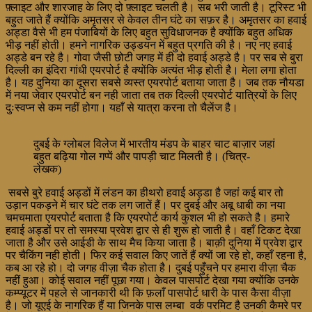
फ़्लाइट और शारजाह के लिए दो फ़्लाइट चलती है। सब भरी जाती है। टूरिस्ट भी
बहुत जाते हैं क्योंकि अमृतसर से केवल तीन घंटे का सफ़र है। अमृतसर का हवाई
अड्डा वैसे भी हम पंजाबियों के लिए बहुत सुविधाजनक है क्योंकि बहुत अधिक
भीड़ नहीं होती। हमने नागरिक उड्डयन में बहुत प्रगति की है। नए नए हवाई
अड्डे बन रहे है। गोवा जैसी छोटी जगह में ही दो हवाई अड्डे है। पर सब से बुरा
दिल्ली का इंदिरा गांधी एयरपोर्ट है क्योंकि अत्यंत भीड़ होती है। मेला लगा होता
है। यह दुनिया का दूसरा सबसे व्यस्त एयरपोर्ट बताया जाता है। जब तक नौयडा
में नया जेवार एयरपोर्ट बन नही जाता तब तक दिल्ली एयरपोर्ट यात्रियों के लिए
दुःस्वप्न से कम नहीं होगा। यहाँ से यात्रा करना तो चैलेंज है।
दुबई के ग्लोबल विलेज में भारतीय मंडप के बाहर चाट बाज़ार जहां
बहुत बढ़िया गोल गप्पें और पापड़ी चाट मिलती है। (चित्र-
लेखक)
सबसे बुरे हवाई अड्डों में लंडन का हीथरो हवाई अड्डा है जहां कई बार तो
उड़ान पकड़ने में चार घंटे तक लग जातें हैं। पर दुबई और अबू धाबी का नया
चमचमाता एयरपोर्ट बताता है कि एयरपोर्ट कार्य कुशल भी हो सकते है। हमारे
हवाई अड्डों पर तो समस्या प्रवेश द्वार से ही शुरू हो जाती है। वहाँ टिकट देखा
जाता है और उसे आईडी के साथ मैच किया जाता है। बाक़ी दुनिया में प्रवेश द्वार
पर चैकिंग नही होती। फिर कई सवाल किए जातें हैं क्यों जा रहे हो, कहाँ रहना है,
कब आ रहे हो। दो जगह वीज़ा चैक होता है। दुबई पहुँचने पर हमारा वीज़ा चैक
नहीं हुआ। कोई सवाल नहीं पूछा गया। केवल पासपोर्ट देखा गया क्योंकि उनके
कम्प्यूटर में पहले से जानकारी थी कि फ़लाँ पासपोर्ट धारी के पास कैसा वीज़ा
है। जो यूएई के नागरिक हैं या जिनके पास लम्बा वर्क परमिट है उनकी कैमरे पर