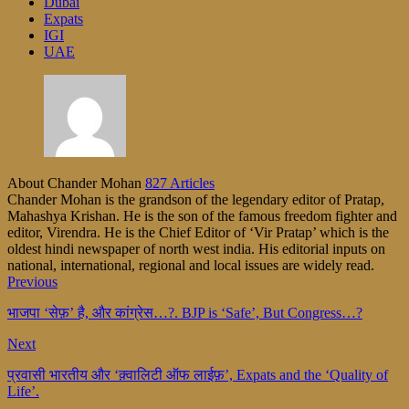
Dubai
Expats
IGI
UAE
About Chander Mohan
827 Articles
Chander Mohan is the grandson of the legendary editor of Pratap,
Mahashya Krishan. He is the son of the famous freedom fighter and
editor, Virendra. He is the Chief Editor of ‘Vir Pratap’ which is the
oldest hindi newspaper of north west india. His editorial inputs on
national, international, regional and local issues are widely read.
Previous
भाजपा ‘सेफ़’ है, और कांग्रेस…?. BJP is ‘Safe’, But Congress…?
Next
प्रवासी भारतीय और ‘क़्वालिटी ऑफ लाईफ़’, Expats and the ‘Quality of
Life’.