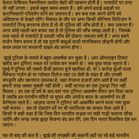
केवल फेशियल रैक्गनीशन अर्थात् चेहरे की पहचान होती है। पासपोर्ट पर ठप्पा
भी नहीं लगता। इससे बहुत समय बचता है। हमे अपने हवाई अड्डों पर
क्रान्तिकारी परिवर्तन लाने का ज़रूरत है। हम कब तक अपने लोगों को
अविश्वास से देखते रहेंगे? मिसाल के तौर पर अगर किसी सीनियर सिटिज़न ने
पासपोर्ट रिन्यू करवाना होता है तो भी पुलिस की जाँच होती है। क्या ज़रूरत है?
अगर कोई पहली बार बनवा रहा है तो पुलिस की जाँच समझ आती है। जिसके
पास पहले से पासपोर्ट है उसकी जाँच की दोबारा ज़रूरत क्यों हैं ? अगर हमने
मार्डन नेशन बनना है तो यह पुरानी बाबुओं वाली मानसिकता छोड़नी होगी और
कदम कदम पर सरकारी दखल बंद करना होगा।
यूएई टूरिज़्म के मामले में बहुत आकर्षक बन चुका है। आप ऑनलाइन टिकट
ख़रीद कर टूरिस्ट स्थल पर प्रवेश कर सकते हो। सब कुछ साफ़ सुथरा है।
दुबई में दुनिया की सबसे ऊँची इमारत बुर्ज ख़लीफ़ा हो, या 5 करोड़ फूलों वाला
मिरेकल गार्डन हो या ग्लोबल विलेज जहां 90 देशों के मंडप है और उनकी
संस्कृति और खानपान उपलब्ध है, जहां रोजाना हज़ारों लोग आतें हैं पर कहीं
हमारी तरह धक्का मुक्की नहीं होती। कहीं काग़ज़ का एक टुकड़ा गिरा नही
मिलता। हर एक दो वर्ष के बाद वहां नया टूरिस्ट आकर्षण तैयार कर दिया जाता
है जबकि हम प्राचीन मंदिरों या मुग़ल और अंग्रेज काल के आकर्षणों पर ही
केन्द्रित रहते है। आज़ाद भारत ने टूरिस्ट को आकर्षित करने वाला नया कुछ
नहीं बनाया। हम तो रोहतांग दर्रे पर भी प्लास्टिक का कचरा फेंक आते है।
किसी ने सही कहा है कि जिस दिन भारतीय सड़क पर सही गाड़ी चलाना सीख
जांऐंगे और जगह जगह कूड़ा फेंकना बंद कर देंगे, उस दिन भारत विकसित देश बन
जाएगा।
यह तो बाद की बात है। यूएई की तरक़्क़ी की कहानी वहाँ रह रहे बड़े भारतीय