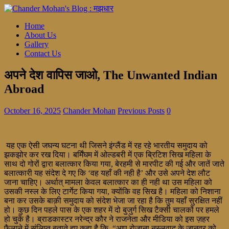
Home
About Us
Gallery
Contact Us
अपने देश वापिस जाओ, The Unwanted Indian
Abroad
October 16, 2025
Chander Mohan
Previous Posts
0
यह एक ऐसी जघन्य घटना थी जिसने इंग्लैंड में रह रहे भारतीय समुदाय को
झकझोर कर रख दिया। बर्मिंघम में ओल्डबरी में एक ब्रिटिश सिख महिला के
साथ दो गोरों द्वारा बलात्कार किया गया, बेरहमी से मारपीट की गई और जातें जाते
बलात्कारी यह संदेश दे गए कि ‘वह यहाँ की नही है’ और उसे अपने देश लौट
जाना चाहिए। अर्थात् मामला केवल बलात्कार का ही नही था उस महिला को
उसकी नस्ल के लिए टार्गेट किया गया, क्योंकि वह सिख है। महिला को निशाना
बना कर उसके बाक़ी समुदाय को संदेश भेजा जा रहा है कि तुम यहाँ सुरक्षित नहीं
हो। कुछ दिन पहले पास के एक शहर में दो बुजुर्ग सिख टैक्सी चालकों पर हमले
हो चुकें है। ब्राडकास्टर नरेन्द्र कौर ने राजनेता और मीडिया को इस ज़हर
फैलाने में संलिप्त बताते हुए कहा है कि, “आप रोज़ाना नस्लवाद के जानवर को