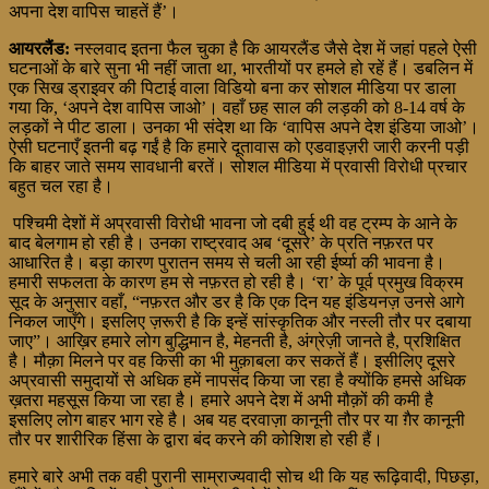
अपना देश वापिस चाहतें हैं’।
आयरलैंड:
नस्लवाद इतना फैल चुका है कि आयरलैंड जैसे देश में जहां पहले ऐसी
घटनाओं के बारे सुना भी नहीं जाता था, भारतीयों पर हमले हो रहें हैं। डबलिन में
एक सिख ड्राइवर की पिटाई वाला विडियो बना कर सोशल मीडिया पर डाला
गया कि, ‘अपने देश वापिस जाओ’। वहाँ छह साल की लड़की को 8-14 वर्ष के
लड़कों ने पीट डाला। उनका भी संदेश था कि ‘वापिस अपने देश इंडिया जाओ’।
ऐसी घटनाएँ इतनी बढ़ गईं है कि हमारे दूतावास को एडवाइज़री जारी करनी पड़ी
कि बाहर जाते समय सावधानी बरतें। सोशल मीडिया में प्रवासी विरोधी प्रचार
बहुत चल रहा है।
पश्चिमी देशों में अप्रवासी विरोधी भावना जो दबी हुई थी वह ट्रम्प के आने के
बाद बेलगाम हो रही है। उनका राष्ट्रवाद अब ‘दूसरे’ के प्रति नफ़रत पर
आधारित है। बड़ा कारण पुरातन समय से चली आ रही ईर्ष्या की भावना है।
हमारी सफलता के कारण हम से नफ़रत हो रही है। ‘रा’ के पूर्व प्रमुख विक्रम
सूद के अनुसार वहाँ, “नफ़रत और डर है कि एक दिन यह इंडियनज़ उनसे आगे
निकल जाएँगे। इसलिए ज़रूरी है कि इन्हें सांस्कृतिक और नस्ली तौर पर दबाया
जाए”। आख़िर हमारे लोग बुद्धिमान है, मेहनती है, अंग्रेज़ी जानते है, प्रशिक्षित
है। मौक़ा मिलने पर वह किसी का भी मुक़ाबला कर सकतें हैं। इसीलिए दूसरे
अप्रवासी समुदायों से अधिक हमें नापसंद किया जा रहा है क्योंकि हमसे अधिक
ख़तरा महसूस किया जा रहा है। हमारे अपने देश में अभी मौक़ों की कमी है
इसलिए लोग बाहर भाग रहे है। अब यह दरवाज़ा कानूनी तौर पर या ग़ैर कानूनी
तौर पर शारीरिक हिंसा के द्वारा बंद करने की कोशिश हो रही हैं।
हमारे बारे अभी तक वही पुरानी साम्राज्यवादी सोच थी कि यह रूढ़िवादी, पिछड़ा,