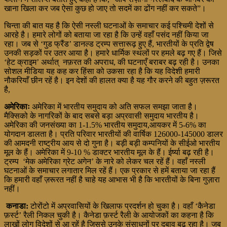
खाना खिला कर जब ऐसा कुछ हो जाए तो सदमें का ढोंग नहीं कर सकते”।
चिन्ता की बात यह है कि ऐसी नस्ली घटनाओं के समाचार कई पश्चिमी देशों से
आरहे है। हमारे लोगों को बताया जा रहा है कि उन्हें वहाँ पसंद नहीं किया जा
रहा। जब से ‘गुड फ्रैंड’ डानल्ड ट्रम्प सत्तारूढ़ हुए हैं, भारतीयों के प्रति द्वेष
उनकी सड़कों पर उतर आया है। हमारे धार्मिक स्थलों पर हमले बढ़ गए हैं। जिसे
‘हेट क्राइम’ अर्थात् नफ़रत की अपराध, की घटनाएँ बराबर बढ़ रही है। उनका
सोशल मीडिया यह कह कर हिंसा को उकसा रहा है कि यह विदेशी हमारी
नौकरियाँ छीन रहें है। इन देशों की हालत क्या है यह गौर करने की बहुत ज़रूरत
है,
अमेरिकाः
अमेरिका में भारतीय समुदाय को अति सफल समझा जाता है।
मैक्सिको के नागरिकों के बाद सबसे बड़ा अप्रवासी समुदाय भारतीय है।
अमेरिका की जनसंख्या का 1-1.5% भारतीय समुदाय,आयकर में 5-6% का
योगदान डालता है। प्रति परिवार भारतीयों की वार्षिक 126000-145000 डालर
की आमदनी राष्ट्रीय आय से दो गुना है। बड़ी बड़ी कम्पनियों के सीईओ भारतीय
मूल के हैं। अमेरिका में 9-10 % डाक्टर भारतीय मूल के हैं। ईर्ष्या बढ़ रही है।
ट्रम्प ‘मेक अमेरिका ग्रेट अगेन’ के नारे को लेकर चल रहें हैं। वहाँ नस्ली
घटनाओं के समाचार लगातार मिल रहें हैं। एक प्रकार से हमें बताया जा रहा हैं
कि हमारी वहाँ ज़रूरत नहीं है चाहे यह आभास भी है कि भारतीयों के बिना गुज़ारा
नहीं।
कनाडा:
टोरोंटो में अप्रवासियों के खिलाफ प्रदर्शन हो चुका है। वहाँ ‘कैनेडा
फ़र्स्ट’ रैली निकल चुकी है। कैनेडा फ़र्स्ट रैली के आयोजकों का कहना है कि
लाखों लोग विदेशों से आ रहें है जिससे उनके संसाधनों पर दबाव बढ़ रहा है। जब