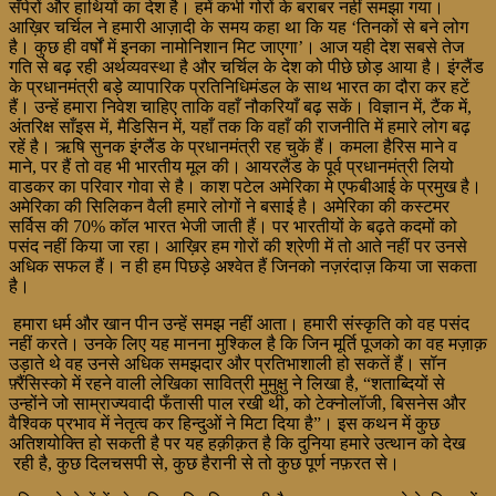
सँपेरों और हाथियों का देश है। हमें कभी गोरों के बराबर नहीं समझा गया।
आख़िर चर्चिल ने हमारी आज़ादी के समय कहा था कि यह ‘तिनकों से बने लोग
है। कुछ ही वर्षों में इनका नामोनिशान मिट जाएगा’। आज यही देश सबसे तेज
गति से बढ़ रही अर्थव्यवस्था है और चर्चिल के देश को पीछे छोड़ आया है। इंग्लैंड
के प्रधानमंत्री बड़े व्यापारिक प्रतिनिधिमंडल के साथ भारत का दौरा कर हटें
हैं। उन्हें हमारा निवेश चाहिए ताकि वहाँ नौकरियाँ बढ़ सकें। विज्ञान में, टैंक में,
अंतरिक्ष साँइस में, मैडिसिन में, यहाँ तक कि वहाँ की राजनीति में हमारे लोग बढ़
रहें है। ऋषि सुनक इंग्लैंड के प्रधानमंत्री रह चुकें हैं। कमला हैरिस माने व
माने, पर हैं तो वह भी भारतीय मूल की। आयरलैंड के पूर्व प्रधानमंत्री लियो
वाडकर का परिवार गोवा से है। काश पटेल अमेरिका मे एफबीआई के प्रमुख है।
अमेरिका की सिलिकन वैली हमारे लोगों ने बसाई है। अमेरिका की कस्टमर
सर्विस की 70% कॉल भारत भेजी जाती हैं। पर भारतीयों के बढ़ते कदमों को
पसंद नहीं किया जा रहा। आख़िर हम गोरों की श्रेणी में तो आते नहीं पर उनसे
अधिक सफल हैं। न ही हम पिछड़े अश्वेत हैं जिनको नज़रंदाज़ किया जा सकता
है।
हमारा धर्म और खान पीन उन्हें समझ नहीं आता। हमारी संस्कृति को वह पसंद
नहीं करते। उनके लिए यह मानना मुश्किल है कि जिन मूर्ति पूजको का वह मज़ाक़
उड़ाते थे वह उनसे अधिक समझदार और प्रतिभाशाली हो सकतें हैं। सॉन
फ़्रैंसिस्को में रहने वाली लेखिका सावित्री मुमुक्षु ने लिखा है, “शताब्दियों से
उन्होंने जो साम्राज्यवादी फँतासी पाल रखी थी, को टेक्नोलॉजी, बिसनेस और
वैश्विक प्रभाव में नेतृत्व कर हिन्दुओं ने मिटा दिया है”। इस कथन में कुछ
अतिशयोक्ति हो सकती है पर यह हक़ीक़त है कि दुनिया हमारे उत्थान को देख
रही है, कुछ दिलचसपी से, कुछ हैरानी से तो कुछ पूर्ण नफ़रत से।