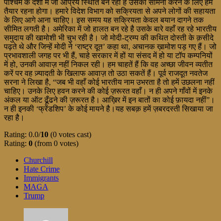
पश्चिम के देशों में जो अप्रिय स्थिति बन रही है उसका सामना करने के लिए हमें
तैयार रहना होगा। हमारे विदेश विभाग को सक्रियता से अपने लोगों की सहायता
के लिए आगे आना चाहिए। इस समय यह सक्रियता केवल बयान दागने तक
सीमित लगती है। अमेरिका में जो हालत बन रहे है उसके बारे वहाँ रह रहे भारतीय
समुदाय की खामोशी भी चुभ रही है। जो मोदी-ट्रम्प की कथित दोस्ती के क़सीदे
पढ़ते थे और जिन्हें मोदी ने ‘राष्ट्र दूत’ कहा था, अचानक ख़ामोश पड़ गए हैं। जो
प्रभावशाली जगह पर भी हैं, चाहे सरकार में हों या संसद में हो या टॉप कम्पनियों
में हो, उनकी आवाज़ नहीं निकल रही। हम चाहतें हैं कि वह अच्छा जीवन व्यतीत
करें पर वह ज़्यादती के खिलाफ आवाज़ तो उठा सकतें हैं। पूर्व राजदूत नवतेज
सरना ने लिखा है, “जब भी वहाँ कोई भारतीय नाम उभरता है तो हमें उछलना नहीं
चाहिए। उनके लिए हवन करने की कोई ज़रूरत वहाँ। न ही अपने गाँवों में इनके
अंकल या ऑट ढूँढने की ज़रूरत है। आख़िर में इन बातों का कोई फ़ायदा नहीं”।
न ही इनकी ‘फ्रेंडशिप’ के कोई मायने है।यह सबक़ हमें ज़बरदस्ती सिखाया जा
रहा है।
Rating: 0.0/
10
(0 votes cast)
Rating:
0
(from 0 votes)
Churchill
Hate Crime
Immigrants
MAGA
Trump