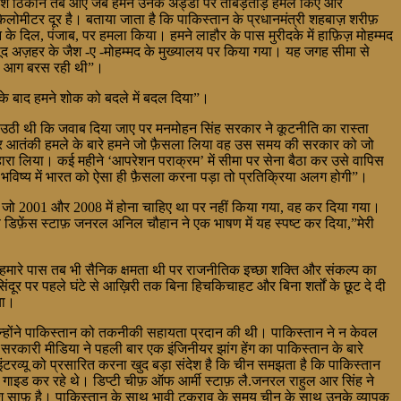
होश ठिकाने तब आए जब हमने उनके अड्डों पर ताबड़तोड़ हमले किए और
ोमीटर दूर है। बताया जाता है कि पाकिस्तान के प्रधानमंत्री शहबाज़ शरीफ़
 दिल, पंजाब, पर हमला किया। हमने लाहौर के पास मुरीदके में हाफ़िज़ मोहम्मद
ूद अज़हर के जैश -ए -मोहम्मद के मुख्यालय पर किया गया। यह जगह सीमा से
र से आग बरस रही थी”।
 के बाद हमने शोक को बदले में बदल दिया”।
ग उठी थी कि जवाब दिया जाए पर मनमोहन सिंह सरकार ने कूटनीति का रास्ता
बई पर आतंकी हमले के बारे हमने जो फ़ैसला लिया वह उस समय की सरकार को जो
ारा लिया। कई महीने ‘आपरेशन पराक्रम’ में सीमा पर सेना बैठा कर उसे वापिस
 भविष्य में भारत को ऐसा ही फ़ैसला करना पड़ा तो प्रतिक्रिया अलग होगी”।
ा। जो 2001 और 2008 में होना चाहिए था पर नहीं किया गया, वह कर दिया गया।
िफ़ेंस स्टाफ़ जनरल अनिल चौहान ने एक भाषण में यह स्पष्ट कर दिया,”मेरी
हमारे पास तब भी सैनिक क्षमता थी पर राजनीतिक इच्छा शक्ति और संकल्प का
ंदूर पर पहले घंटे से आख़िरी तक बिना हिचकिचाहट और बिना शर्तों के छूट दे दी
या।
न्होंने पाकिस्तान को तकनीकी सहायता प्रदान की थी। पाकिस्तान ने न केवल
के सरकारी मीडिया ने पहली बार एक इंजिनीयर झांग हेंग का पाकिस्तान के बारे
 इंटरव्यू को प्रसारित करना खुद बड़ा संदेश है कि चीन समझता है कि पाकिस्तान
 गाइड कर रहे थे। डिप्टी चीफ़ ऑफ आर्मी स्टाफ़ लै.जनरल राहुल आर सिंह ने
ंदेश साफ़ है। पाकिस्तान के साथ भावी टकराव के समय चीन के साथ उनके व्यापक