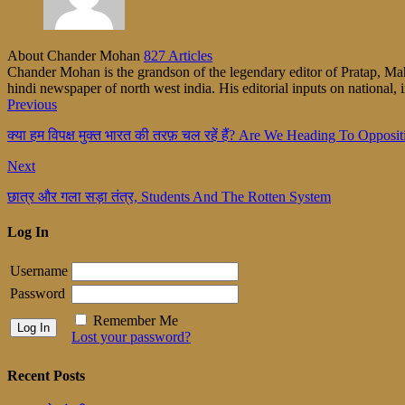
About Chander Mohan
827 Articles
Chander Mohan is the grandson of the legendary editor of Pratap, Maha
hindi newspaper of north west india. His editorial inputs on national, i
Previous
क्या हम विपक्ष मुक्त भारत की तरफ़ चल रहें हैं? Are We Heading To Opposi
Next
छात्र और गला सड़ा तंत्र, Students And The Rotten System
Log In
Username
Password
Remember Me
Lost your password?
Recent Posts