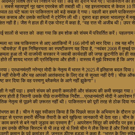
ए। आदमपुर विशेष तौर पर निशाने पर रहा। कई सौ ड्रोन भेजे गए। पाकिस्तान को 
सबसे महत्वपूर्ण नूर खान एयरबेस की तबाही थी। यह इस्लामाबाद से केवल 10 किल
ल 88 घंटे चला पर पाकिस्तान को बड़े सबक़ दे गया। पहली बार हमने पाकिस्तान के
 कसाब और उसके साथियों ने ट्रेनिंग ली थी। दूसरा बड़ा हमला भावलपुर में मस
षित नही है। जैश ने हाल ही में एक पोस्ट में कहा है, “वह रात भी अजीब थी। उप
“कई सालों से भारत को कहा गया कि हम शोक को संयम में परिवर्तित करें। पहलगाम
 हमला था जब पाकिस्तान से आए आतंकियों नें 166 लोगों को मार दिया। तब यह माँ
चौयसेज़’ में इस निष्क्रियता का स्पष्टीकरण यह दिया है, “नवंबर 2008 में मुम्
 हमला हुआ तो भी वाजपेयी सरकार ने जवाबी कार्यवाही की जगह कूटनीति का ही सह
ोते तो शायद भारत की प्रतिक्रिया और होती। वास्तव में मुझे विश्वास है कि अगर
प्रधानमंत्री नरेन्द्र मोदी के नेतृत्व में भारत ने 2025 में इतिहास बदल दिय
हीं रोकेगी और यह आपको आतंकवाद के लिए दंड से सुरक्षा नहीं देगी। चीफ़ ऑफ ड
पष्ट कर दिया कि वह परमाणु ब्लैकमेल के आगे नहीं झुकेगा”।
िसी ने नहीं पढा। हमारे संयम को हमारी कमज़ोरी और संकल्प की कमी समझा गया। 
रगर होती है जितनी उसके पीछे राजनीतिक निर्देश…प्रधानमंत्री मोदी ने आपरेशन सि
िक नेतृत्व से पूछने की ज़रूरत नहीं थी। पाकिस्तान को पूरी तरह से ठोक दिया ग
भगत का है। चीन ने खुद स्वीकार किया है कि पिछले साल के अभियान के दौरान उ
ेलाइट से प्राप्त हमारी सैनिक तैयारी के बारे ख़ुफ़िया जानकारी भी देता रहा। चीन 
त काम करने से बने गहरे जुड़ाव का प्रमाण है”। आपरेशन सिंदूर की वर्षगाँठ पर इस
न हम उनके सैनिक सिस्टम से भी लड़ रहे थे जिसे चीन ने लैस किया है और जिसे वह
उतरी कमान के पूर्व कमांडर लै. जनरल डीएस हुड्डा ने कहा है, “भारत के लिए स