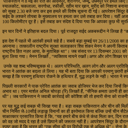
पाकिस्तान ने 8 मई की रात को आदमपुर, श्रीनगर, जम्मू, उधमपुर पर हमले कि
स्यालकोट, चकलाला, सरगोधा, रफीकी, रहीम यार ख़ान, मुरीद को निशाना बनाया। 
को सुबह 2.30 बजे जगा कर इस हमले की विशेष सूचना दी गई। आपरेशन सिंदूर केव
सईद के लश्करे तोयबा के मुख्यालय पर हमला कर उसे तबाह कर दिया। यहीं अजमल
100 किलोमीटर दूर है। इसे तबाह कर संदेश दे दिया गया कि आपका कुछ भी सुरक्
इन चार दिनों ने इतिहास बदल दिया। पूर्व राजदूत सईद अकबरूद्दीन ने लिखा है 
इस देश नें पहले भी आतंकी हमले सहे है। सबसे बड़ा मुम्बई पर 26/11/2008 का
अपनाया। तत्कालीन राष्ट्रीय सुरक्षा सलाहकार शिव शंकर मेनन ने अपनी किताब ‘
राष्ट्रीय हित नज़र आया, के मुताबिक़ था”। जब संसद पर 13 दिसम्बर 2001 को
बुला लिया गया। मेनन लिखतें , “व्यक्तित्व मायने रखतें।अगर और लोग शिखर पर ह
उनके यह शब्द भविष्यसूचक थे। अलग परिस्थिति, अलग लोग और अलग प्रतिक्रिया। 
भारत ने आतंक का बदला ले लिया। यह भी बता दिया कि आपकी परमाणु छतरी हमें न
समझ है कि परमाणु हथियार रोकने के हथियार हैं, युद्ध लड़ने के नही। भारत ने स्
पिछली सरकारों ने पाक प्रेरित आतंक का जवाब डोजियर भेज कर दिया जिन्हें क
अभाव था। एयर मार्शल अनिल चोपड़ा (रि) लिखतें हैं, “सैनिक क्षमता उतनी ही का
थी”। जब पाकिस्तान ने जवाबी कार्रवाई की कोशिश की तो हमारी सेना को राजनीत
पर यह युद्ध कई सबक़ भी सिखा गया है। बड़ा सबक़ पाकिस्तान और चीन की मिली
चीन निर्मित जे-10सीई लड़ाकू विमानों का ही इस्तेमाल किया बल्कि उन्हें चीन सैट
साक्षात्कार प्रसारित किया है कि, “यह हमारे बीच कंधे से कंधा मिला कर, दिन रा
को वह जो मदद दे रहा है उसे छिपाने की जरूरत नही है। आपरेशन सिंदूर के दौरा
स्पष्ट कहा है कि भारत की “एक सीमा थी पर विरोधी एक से अधिक थे”। सेना के 