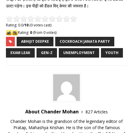
उल्टा पड़ेगा। इस पीढ़ी को हैंडल विद् केयर की जरूरत है।
Rating: 0.0/
10
(0 votes cast)
Rating:
0
(from 0 votes)
ABHIJIT DEEPKE
COCKROACH JANATA PARTY
EXAM LEAK
GEN-Z
UNEMPLOYMENT
YOUTH
About Chander Mohan
827 Articles
Chander Mohan is the grandson of the legendary editor of
Pratap, Mahashya Krishan. He is the son of the famous