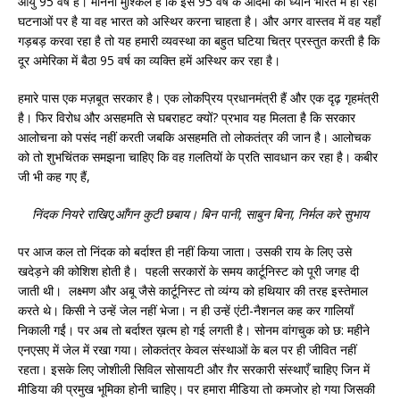
आयु 95 वर्ष है। मानना मुश्किल है कि इस 95 वर्ष के आदमी का ध्यान भारत में हो रही
घटनाओं पर है या वह भारत को अस्थिर करना चाहता है। और अगर वास्तव में वह यहाँ
गड़बड़ करवा रहा है तो यह हमारी व्यवस्था का बहुत घटिया चित्र प्रस्तुत करती है कि
दूर अमेरिका में बैठा 95 वर्ष का व्यक्ति हमें अस्थिर कर रहा है।
हमारे पास एक मज़बूत सरकार है। एक लोकप्रिय प्रधानमंत्री हैं और एक दृढ़ गृहमंत्री
है। फिर विरोध और असहमति से घबराहट क्यों? प्रभाव यह मिलता है कि सरकार
आलोचना को पसंद नहीं करती जबकि असहमति तो लोकतंत्र की जान है। आलोचक
को तो शुभचिंतक समझना चाहिए कि वह ग़लतियों के प्रति सावधान कर रहा है। कबीर
जी भी कह गए हैं,
निंदक नियरे राखिए,आँगन कुटी छबाय। बिन पानी, साबुन बिना, निर्मल करे सुभाय
पर आज कल तो निंदक को बर्दाश्त ही नहीं किया जाता। उसकी राय के लिए उसे
खदेड़ने की कोशिश होती है। पहली सरकारों के समय कार्टूनिस्ट को पूरी जगह दी
जाती थी। लक्ष्मण और अबू जैसे कार्टूनिस्ट तो व्यंग्य को हथियार की तरह इस्तेमाल
करते थे। किसी ने उन्हें जेल नहीं भेजा। न ही उन्हें एंटी-नैशनल कह कर गालियाँ
निकाली गईं। पर अब तो बर्दाश्त ख़त्म हो गई लगती है। सोनम वांगचुक को छ: महीने
एनएसए में जेल में रखा गया। लोकतंत्र केवल संस्थाओं के बल पर ही जीवित नहीं
रहता। इसके लिए जोशीली सिविल सोसायटी और ग़ैर सरकारी संस्थाएँ चाहिए जिन में
मीडिया की प्रमुख भूमिका होनी चाहिए। पर हमारा मीडिया तो कमजोर हो गया जिसकी