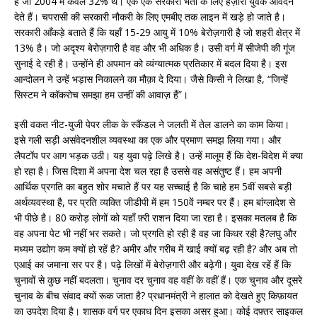
हैं जो 2004 में केवल 32% थे। एक एक सरकारी भर्ती के लिए हज़ारों युवक आवेदन
देते हैं। चपरासी की सरकारी नौकरी के लिए एमबीए तक लाइन में खड़े हो जाते है।
सरकारी आँकड़े बताते हैं कि यहाँ 15-29 आयु में 10% बेरोज़गारी है जो शहरी क्षेत्र में
13% है। जो अदृश्य बेरोज़गारी है वह और भी अधिक है। उसी वर्ग में सीजेपी की गूंज
सुनाई दे रही है। उन्होंने ही अपमान को व्यंग्यात्मक प्रतिकार में बदल दिया है। इस
आन्दोलन ने उन्हें भड़ास निकालने का मौक़ा दे दिया। जैसे किसी ने लिखा है, “जिन्हें
सिस्टम ने कॉकरोच समझा हम उन्हीं की आवाज़ हैं”।
इसी वकत नीट-युजी पेपर लीक के स्कैंडल ने जलती में तेल डालने का काम किया।
इसे गली सड़ी असंवेदनशील व्यवस्था का एक और प्रमाण समझ लिया गया। और
लैपटॉप पर आग भड़क उठी। यह युवा पढ़े लिखे है। उन्हें मालूम हैं कि देश-विदेश में क्या
हो रहा है। जिस दिशा में अपना देश चल रहा है उससे वह असंतुष्ट हैं। हम अपनी
आर्थिक प्रगति का बहुत शोर मचाते हैं पर यह सच्चाई है कि चाहे हम 5वीं सबसे बड़ी
अर्थव्यवस्था है, पर प्रति व्यक्ति जीडीपी में हम 150वें नम्बर पर हैं। हम बांग्लादेश से
भी पीछे है। 80 करोड़ लोगों को यहाँ फ़्री राशन दिया जा रहा है। इसका मतलब है कि
वह अपना पेट भी नहीं भर सकते। जो प्रगति हो रही है वह जा किधर रही है?लघु और
मध्यम उद्योग कम क्यों हो रहें है? अमीर और गरीब में खाई क्यों बढ़ रही है? और अब तो
एआई का जमाना सर पर है। पढ़े लिखों में बेरोज़गारी और बढ़ेगी। युवा देख रहें हैं कि
चुनावों से कुछ नहीं बदलता। चुनाव दर चुनाव वह वहीं के वहीं हैं। एक चुनाव और दूसरे
चुनाव के बीच संवाद क्यों रूक जाता है? प्रधानमंत्री ने हालात को देखते हुए किफ़ायत
का उपदेश दिया है। शासक वर्ग पर एकाध दिन इसका असर हुआ। कोई दफ़्तर साइकल