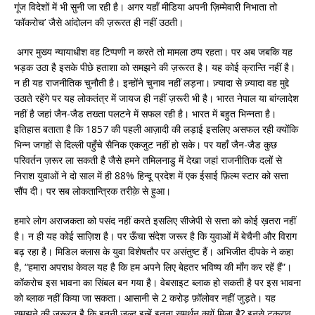
गूंज विदेशों में भी सुनी जा रही है। अगर यहाँ मीडिया अपनी ज़िम्मेवारी निभाता तो
‘कॉकरोच’ जैसे आंदोलन की ज़रूरत ही नहीं उठती।
अगर मुख्य न्यायाधीश वह टिप्पणी न करते तो मामला ठप्प रहता। पर अब जबकि यह
भड़क उठा है इसके पीछे हताशा को समझने की ज़रूरत है। यह कोई क्रान्ति नहीं है।
न ही यह राजनीतिक चुनौती है। इन्होंने चुनाव नहीं लड़ना। ज़्यादा से ज़्यादा वह मुद्दे
उठाते रहेंगे पर यह लोकतंत्र में जायज ही नहीं ज़रूरी भी है। भारत नेपाल या बांग्लादेश
नहीं है जहां जैन-जैड तख्ता पलटने में सफल रही है। भारत में बहुत भिन्नता है।
इतिहास बताता है कि 1857 की पहली आज़ादी की लड़ाई इसलिए असफल रही क्योंकि
भिन्न जगहों से दिल्ली पहुँचे सैनिक एकजुट नहीं हो सके। पर यहाँ जैन-जैड कुछ
परिवर्तन ज़रूर ला सकती है जैसे हमने तमिलनाडु में देखा जहां राजनीतिक दलों से
निराश युवाओं ने दो साल में ही 88% हिन्दू प्रदेश में एक ईसाई फ़िल्म स्टार को सत्ता
सौंप दी। पर सब लोकतान्त्रिक तरीक़े से हुआ।
हमारे लोग अराजकता को पसंद नहीं करते इसलिए सीजेपी से सत्ता को कोई ख़तरा नहीं
है। न ही यह कोई साज़िश है। पर ऊँचा संदेश जरूर है कि युवाओं में बेचैनी और विराग
बढ़ रहा है। मिडिल क्लास के युवा विशेषतौर पर असंतुष्ट हैं। अभिजीत दीपके ने कहा
है, “हमारा अपराध केवल यह है कि हम अपने लिए बेहतर भविष्य की माँग कर रहें हैं”।
कॉकरोच इस भावना का सिंबल बन गया है। वेबसाइट ब्लाक हो सकती है पर इस भावना
को ब्लाक नहीं किया जा सकता। आसानी से 2 करोड़ फ़ॉलोवर नहीं जुड़ते। यह
समझने की ज़रूरत है कि इतनी जल्द इन्हें इतना समर्थन क्यों मिला है? इनसे टकराव