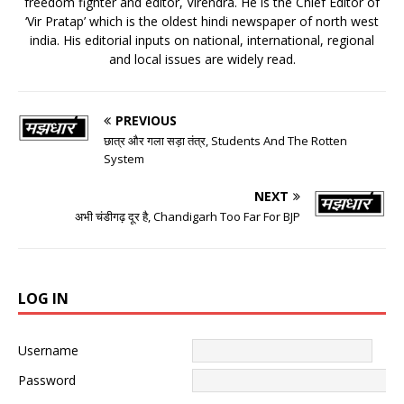
freedom fighter and editor, Virendra. He is the Chief Editor of
‘Vir Pratap’ which is the oldest hindi newspaper of north west
india. His editorial inputs on national, international, regional
and local issues are widely read.
PREVIOUS
छात्र और गला सड़ा तंत्र, Students And The Rotten
System
NEXT
अभी चंडीगढ़ दूर है, Chandigarh Too Far For BJP
LOG IN
Username
Password