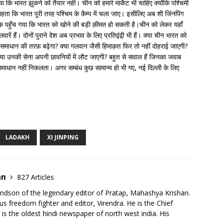
ि भारत झुकने को तैयार नही। चीन को हमारे मार्केट भी चाहिए क्योंकि पश्चिमी
 चाहता कि भारत पूरी तरह पश्चिम के कैम्प में चला जाए। इसीलिए अब शी जिंनपिंग
तक पहुँच गया कि भारत को खोने की बड़ी क़ीमत हो सकती है।चीन को लेकर यहाँ
रें हैं। दोनों पुराने देश अब प्रभाव के लिए प्रतिद्वंद्वी भी हैं। क्या चीन भारत को
 समाधान की तरफ़ बढ़ेगा? क्या गलवान जैसी हिमाक़त फिर तो नहीं दोहराई जाएगी?
क्या उनकी सेना अपनी छावनियों में लौट जाएगी? बहुत से सवाल हैं जिनका जवाब
समाधान नहीं निकलता। अगर सम्बंध कुछ सामान्य हो भी गए, नई दिल्ली के लिए
LADAKH
XI JINPING
an
827 Articles
ndson of the legendary editor of Pratap, Mahashya Krishan.
s freedom fighter and editor, Virendra. He is the Chief
h is the oldest hindi newspaper of north west india. His