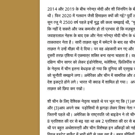
2014 और 2019 के बीच नरेन्द्र मोदी और शी जिंनपिंग के बी
थी। फिर 2020 में गलवान जैसी हिमाक़त क्यों की गई? पूर्वी ल
सुन त्जू ने 2500 वर्ष पहले इन्हें युद्ध की कला समझाई थी, 
कि नहीं दे सकते और जब कमजोर हो तो प्रभाव दो कि मज़बूत हो
जवाहरलाल नेहरू के बाद एक और नेता नरेन्द्र मोदी चीन के ध
ताकतवार नेता है। सारी ताक़त खुद में समेटने के बाद वह चीन
ताक़त ने उन्हें मौक़ा भी दे दिया। पर वह अंहकारी बन गए और
दूसरी तरफ़ एशिया में एकमात्र शक्ति बना रहना चाहता है। व
दक्षिण चीन सागर को लेकर इंडोनेशिया, मलेशिया, फ़िलिपींस
के नेतृत्व में चीन इतना बेधड़क हो गया कि दुनिया की प्रमु
को चुनौती समझने लगा। अमेरिका और चीन में सामरिक और आ
देश इकट्ठे होने लगे। भारत भी क्वाड में शामिल हो गया। अप
ताक़त को छिपा कर रखो।
शी चीन के लिए वैश्विक नेतृत्व चाहते थे पर भूल गए कि (1)अभ
और (3)आप अपने सब पड़ोसियों से झगड़ा लेकर विश्व नेता नह
जितनी पहले थी। अमेरिका के राष्ट्रपति जो बाइडेन ने तो 
8 प्रतिशत की दर से बढ़ रहा था अब 2 प्रतिशत की दर से ब
थी पर बहुत अर्थशास्त्री और चीन विशेषज्ञ इन आँकड़ों को नही
रियल इस्टेट मार्केट में भारी मंदी से जूझ रहा है। बहुत चीनियो