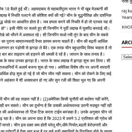
नरेश क
च 18 बैठते हुई थीं। अहमदाबाद से महाबलीपुरम भारत ने भी खूब मेज़बानी की
raj 
द्दाख में स्थिति पलटने की कोशिश क्यों की गई? चीन के युद्धनीतिज्ञ और दार्शनिक
Years
“युद्ध धोखे पर आधारित होता है। जब हमला करने की स्थिति में हो तो प्रभाव यह दो
KHO
”। इसी नीति पर चलते हुए शी जिनपिंग ने पूर्वी लद्दाख में घुसपैंठ करवाई थी।
ोखे को भाँपने में असफल रहे। शी जिनपिंग माओ त्सी तुंग के बाद चीन के सबसे
 का पुराना साम्राज्यवादी वैभव क़ायम करना चाहतें हैं। चीन की बढ़ती आर्थिक
ARC
 लगभग हर पड़ोसी से झगड़ा ले बैठे। एक तरफ़ चीन बहुध्रुविए विश्व चाहता है तो
ह बार बार ताइवान को हड़पने की धमकी दे रहें है। जापान के साथ तनाव है।
 सब के साथ उनका झगड़ा है। भारत के साथ लद्दाख में झगड़ा शुरू कर लिया। शी
ख राजधानियों में अलार्म बजना शुरू हो गया। अमेरिका विशेष तौर पर अपनी सरदारी
र्थिक होड़ शुरू हो गई है जो चीन जीत नही सकता। चीन को रोकने के लिए कई
ने अहंकार में शी असावधान हो गए और सुन त्ज़ी की शिक्षा भूल गए कि अपनी
ी चीन की वह ताक़त नहीं है। (2)अमेरिका किसी चुनौती को बर्दाश्त नहीं करेंगे,
ी बन सकते। चीन का दुर्भाग्य है कि उसकी अर्थव्यवस्था उतनी मज़बूत नहीं रही
चीन की अर्थव्यवस्था तो ‘टिक टिक करता टाईम बम’कहा है। उनके अनुसार चीन जो
ढ़ रहा है। चीन का अपना दावा है कि 2023 में उसने 5.2 प्रतिशत की ग्रोथ की
ं मानते। चीन इस वक़्त कम होती घरेलू माँग,धीमे निर्यात,बढती बेरोज़गारी और
ं का प्रोपर्टी में पैसा लगा हुआ है पर कई बड़ी कम्पनियों के दिवालिया होने के कारण