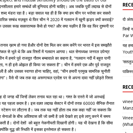
REC
ीलता हमारे सम्बंधों की बुनियाद होनी चाहिए। अब जबकि पूर्वी लद्दाख से दोनों
rust शब्द मंडरा रहा है। बड़ा सवाल यह ही है कि क्या हम चीन पर भरोसा कर सकते
दो अं
पारिक सम्बंध मज़बूत थे फिर चीन ने 2020 में गलवान में खूनी झड़प क्यों करवाई?
उसका रूख सकारात्मक कैसे हो गया? और क्या यक़ीन है कि वह फिर दुश्मनी पर
जिन्हें
Par 
नाव ख़त्म हो गया हैऔर दोनों देश मिल कर काम करेंगे पर भारत में इस समझौते
यह हमा
िल से भूले थे कि अब रिश्तों में गलवान आगया। थल सेनाध्यक्ष जनरल उपेन्द्र
Yout
न में हमारे पूर्व राजदूत गौतम बम्बावाले का कहना है, “गलवान नदी में बहुत पानी
‘सतलु
, न ही इसे ओझल ही किया जा सकता है”। चीन में हमारे एक और पूर्व राजदूत
िघली है और उसका स्वागत होना चाहिए, वहां, “चीन हमारी प्रमुख सामरिक चुनौती
पाकिस्
ं होगा”। वैसे भी जब तक वह अरूणाचल प्रदेश पर से अपना दावा नहीं छोड़ते रिश्ता
REC
दो जगह थीं जिन्हें लेकर तनाव चल रहा था। गश्त के रास्ते में जो अस्थाई
vine
किन यह पहला कदम है। इस वक़्त लद्दाख सेक्टर में दोनों तरफ़ 60000 सैनिक तैनात
Manz
 टाइम स्टेशन पर लौटाना है। जब तक यह नहीं होता तब तक कहा नहीं जा सकता कि
नाओं के बीच अविश्वास की जो कमी है उसे देखते हए इसे लागू करने में समय
Vine
 है। दोनों देशों को बहुत नेकनीयती दिखानी होगी। यह भी देखना है कि सीमा
(What
क्योंकि युद्ध की स्थिति में इसका इस्तेमाल हो सकता है।