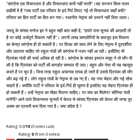
“कांग्रेस एक विचारधारा है और विचारधारा कभी नहीं मरती”।यह सज्जन किस ग़लत
फ़हीमी में हैं ?जब पार्टी एक परिवार के इर्द गिर्द लिपट गई तो विचारधारा कहाँ बची?
परिवार का हित पार्टी का हित बन गया। स्थानीय नेतृत्व को उभरने नहीं दिया जाता।
जदयू के सांसद मनोज झा ने बहुत सही बात कही है, “हमारे पास चुनाव की आज़ादी तो
है पर कोई अर्थपूर्ण विकल्प नहीं है”। अपनी लाख कमज़ोरियों के बावजूद इस विकल्प
का केन्द्र कांग्रेस ही हो सकती है। पर विपक्ष को साथ लेने के लिए नेतृत्व में दूरदर्शीता
और उदारता चाहिए जो राहुल गांधी की कांग्रेस में नज़र नहीं आ रही। इसीलिए भी
प्रियंका गांधी की चर्चा अधिक हो रही है। कांग्रेस के सांसद इमरान मसूद ने तो माँग भी
की है कि प्रियंका को पार्टी की बागडोर सम्भाल दी जाए। बहुत और नेता भी यह महसूस
करते हैं पर चुप है। जिस तरह राहुल अचानक ग़ायब हो जातें हैं उससे प्रियंका की माँग
और बढ़ गई है। लोग राहुल गांधी के नेतृत्व से उब गए हैं। वह नया चेहरा और नई सोच
चाहतें हैं। क्योंकि पार्टी ने परिवार के इर्द-गिर्द ही घूमना है इसलिए यह चेहरा प्रियंका ही
हो सकती हैं। उन्हें नेतृत्व का मौक़ा मिलना चाहिए। पर क्या का मिलेगा? सोनिया गांधी
मानेंगीं? आने वाले विधानसभा चुनावों में केरल से सांसद प्रियंका को केरल की जगह दूर
असम का प्रभारी बना दिया गया है। क्या संदेश है ?
Rating: 0.0/
10
(0 votes cast)
Rating:
0
(from 0 votes)