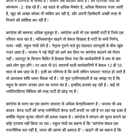
केरल में वायनाड से सांसद हैं। लेकिन अब बदलाव आया है। हम प्रियंका गांधी का
संस्करण -2 देख रहें हैं। वह पहले से अधिक मैच्योर है, अधिक विश्वस्त नज़र आतीं
हैं, खुद को अच्छा सांसद भी साबित कर रहीं है, और अपनी ज़िम्मेदारी अच्छी तरह से
निभाने की कोशिश कर रहीं हैं।
कांग्रेस की समस्या अधिक मूलभूत है। कांग्रेस अभी भी एक सामंती पार्टी है जिसे एक
परिवार चला रहा है। मल्लिकार्जुन खड़गे तो केवल दिखावा है पार्टी के सभी निर्णय,
ग़लत -सही, राहुल गांधी लेते हैं। नेतृत्व पुराने चले हुए वफ़ादार कारतूसों के बीच खुश
नज़र आता हैं। भाजपा ने नई पीढ़ी को आगे कर दिया पर कांग्रेस बदलने को तैयार
नहीं। उदयपुर के चिन्तन शिविर में फ़ैसला लिया गया कि कार्यकारिणी में कम से कम
आधे लोग युवा होंगे। पर आज भी 85 सदस्यों वाली कार्यकारिणी में केवल 12 ही 50
साल से कम उम्र के हैं। इसी का परिणाम है कि कभी सचिन पायलट नाराज़ हो जातें हैं
तो आजकल शशि थरूर बिदक रहें हैं। जो युवा प्रतिभाशाली है वह समझ गए है कि
राहुल के कारण उनका उपर का रास्ता बंद है। इसलिए हताशा बढ़ रही है। कई तो
ज्योतिरादित्या सिंधिया की तरह पार्टी ही छोड़ गए हैं।
कांग्रेस के पतन का एक कारण ज़रूरत से अधिक केन्द्रीयकरण है। भाजपा भी अब
काडर- बेस्ड पार्टी की जगह पर्सनैलिटी-बेस्ड पार्टी बनती जा रही है पर वहां यह ढका है
क्योंकि नेतृत्व चुनाव जीतने की क्षमता रखता है। कांग्रेस में संगठन को चुस्त बनाने का
कोई प्रयास नहीं किया जा रहा। राहुल गांधी का कहना है कि “कांग्रेस केवल एक
राजनीतिक दल नहीं है, भारत की आत्मा की आवाज़ है”। खड़गे जी का कहना है कि